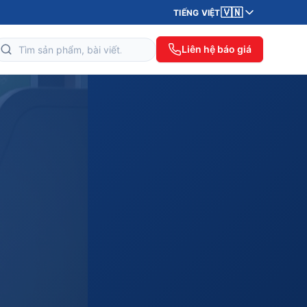
🇻🇳
TIẾNG VIỆT
Liên hệ báo giá