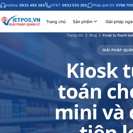
Hotline
0935 498 384
HTKT
0932 555 260
Phản ánh DV
0796 700
Trang chủ
Sản phẩm
Giải pháp ngà
Trang chủ
Blog
Kiosk tự thanh toá
GIẢI PHÁP QUẢ
Kiosk 
toán cho
mini và
tiện l