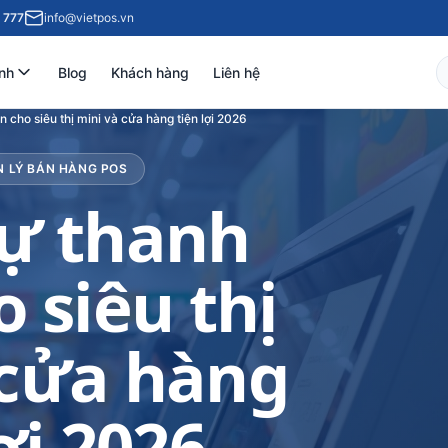
 777
info@vietpos.vn
nh
Blog
Khách hàng
Liên hệ
n cho siêu thị mini và cửa hàng tiện lợi 2026
N LÝ BÁN HÀNG POS
tự thanh
 siêu thị
 cửa hàng
ợi 2026