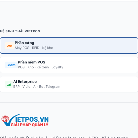
HỆ SINH THÁI VIETPOS
Phần cứng
.vn
Máy POS · RFID · Kệ kho
Phần mềm POS
.com
POS · Kho · Kế toán · Loyalty
AI Enterprise
.ai
ERP · Vision AI · Bot Telegram