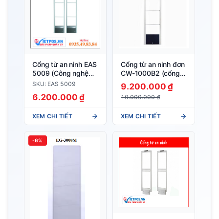
Cổng từ an ninh EAS
Cổng từ an ninh đơn
5009 (Công nghệ
CW-1000B2 (cổng
mới)
đơn)
SKU: EAS 5009
9.200.000 ₫
6.200.000 ₫
10.000.000 ₫
XEM CHI TIẾT
XEM CHI TIẾT
-6%