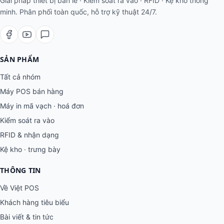
Giải pháp thiết bị bán lẻ · Kiểm soát ra vào · RFID · Kệ kho thông
minh. Phân phối toàn quốc, hỗ trợ kỹ thuật 24/7.
SẢN PHẨM
Tất cả nhóm
Máy POS bán hàng
Máy in mã vạch · hoá đơn
Kiểm soát ra vào
RFID & nhận dạng
Kệ kho · trưng bày
THÔNG TIN
Về Việt POS
Khách hàng tiêu biểu
Bài viết & tin tức