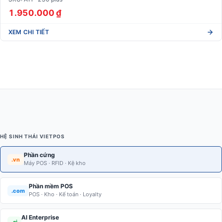
1.950.000 ₫
XEM CHI TIẾT
HỆ SINH THÁI VIETPOS
Phần cứng
.vn
Máy POS · RFID · Kệ kho
Phần mềm POS
.com
POS · Kho · Kế toán · Loyalty
AI Enterprise
.ai