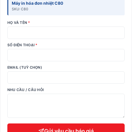
Máy in hóa đơn nhiệt C80
SKU: C80
HỌ VÀ TÊN
*
SỐ ĐIỆN THOẠI
*
EMAIL (TUỲ CHỌN)
NHU CẦU / CÂU HỎI
Gửi yêu cầu báo giá