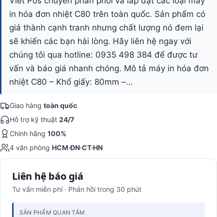
Viet Pos chuyên phân phối và lắp đặt các loại máy
in hóa đơn nhiệt C80 trên toàn quốc. Sản phẩm có
giá thành cạnh tranh nhưng chất lượng nó đem lại
sẽ khiến các bạn hài lòng. Hãy liên hệ ngay với
chúng tôi qua hotline: 0935 498 384 để được tư
vấn và báo giá nhanh chóng. Mô tả máy in hóa đơn
nhiệt C80 – Khổ giấy: 80mm –…
Giao hàng
toàn quốc
Hỗ trợ kỹ thuật
24/7
Chính hãng
100%
4 văn phòng
HCM·ĐN·CT·HN
Liên hệ báo giá
Tư vấn miễn phí · Phản hồi trong 30 phút
SẢN PHẨM QUAN TÂM