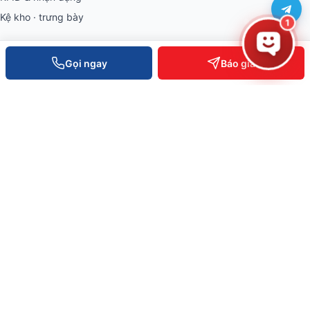
Kệ kho · trưng bày
1
THÔNG TIN
Gọi ngay
Báo giá
Về Việt POS
Khách hàng tiêu biểu
Bài viết & tin tức
Tuyển dụng
Câu hỏi thường gặp
Chính sách bảo hành
Chính sách bảo mật
VĂN PHÒNG TOÀN QUỐC
0934 777 443
Hồ Chí Minh
0905 999 656
Đà Nẵng