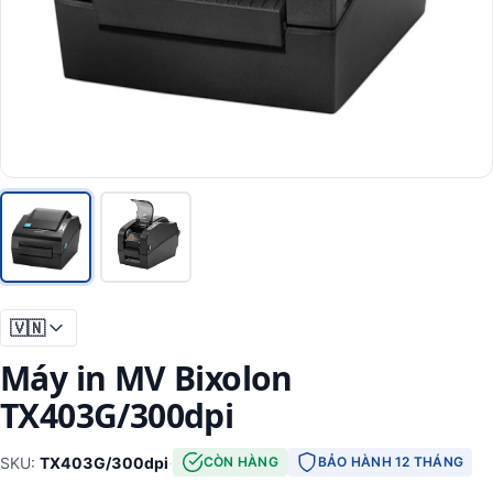
🇻🇳
Máy in MV Bixolon
TX403G/300dpi
SKU:
TX403G/300dpi
·
CÒN HÀNG
BẢO HÀNH 12 THÁNG