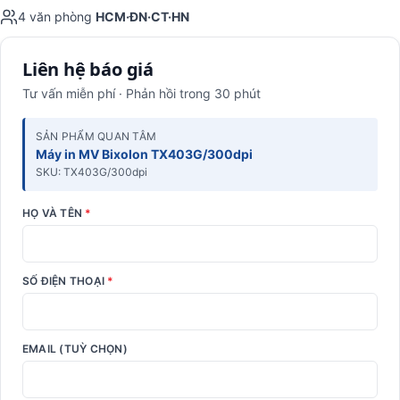
4 văn phòng
HCM·ĐN·CT·HN
Liên hệ báo giá
Tư vấn miễn phí · Phản hồi trong 30 phút
SẢN PHẨM QUAN TÂM
Máy in MV Bixolon TX403G/300dpi
SKU: TX403G/300dpi
HỌ VÀ TÊN
*
SỐ ĐIỆN THOẠI
*
EMAIL (TUỲ CHỌN)