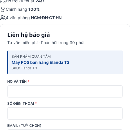
Hỗ trợ kỹ thuật
24/7
Chính hãng
100%
4 văn phòng
HCM·ĐN·CT·HN
Liên hệ báo giá
Tư vấn miễn phí · Phản hồi trong 30 phút
SẢN PHẨM QUAN TÂM
Máy POS bán hàng Elanda T3
SKU: Elanda T3
HỌ VÀ TÊN
*
SỐ ĐIỆN THOẠI
*
EMAIL (TUỲ CHỌN)