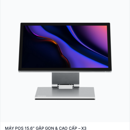
MÁY POS 15.6″ GẬP GỌN & CAO CẤP – X3