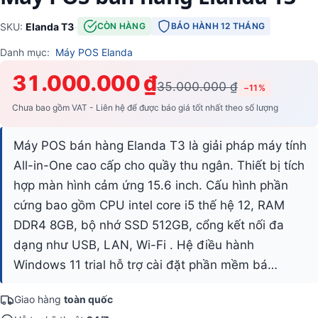
SKU:
Elanda T3
·
CÒN HÀNG
BẢO HÀNH 12 THÁNG
Danh mục:
Máy POS Elanda
31.000.000 ₫
35.000.000 ₫
−11%
Chưa bao gồm VAT - Liên hệ để được báo giá tốt nhất theo số lượng
Máy POS bán hàng Elanda T3 là giải pháp máy tính
All-in-One cao cấp cho quầy thu ngân. Thiết bị tích
hợp màn hình cảm ứng 15.6 inch. Cấu hình phần
cứng bao gồm CPU intel core i5 thế hệ 12, RAM
DDR4 8GB, bộ nhớ SSD 512GB, cổng kết nối đa
dạng như USB, LAN, Wi-Fi . Hệ điều hành
Windows 11 trial hỗ trợ cài đặt phần mềm bá…
Giao hàng
toàn quốc