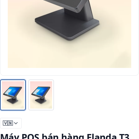
🇻🇳
Máy POS bán hàng Elanda T3