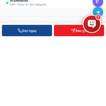
AI Enterprise
.ai
ERP · Vision AI · Bot Telegram
1
Gọi ngay
Báo giá
Giải pháp thiết bị bán lẻ · Kiểm soát ra vào · RFID · Kệ kho thông
minh. Phân phối toàn quốc, hỗ trợ kỹ thuật 24/7.
SẢN PHẨM
Tất cả nhóm
Máy POS bán hàng
Máy in mã vạch · hoá đơn
Kiểm soát ra vào