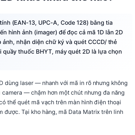
ến hình ảnh (imager) để đọc cả mã 1D lẫn 2D
p ảnh, nhận diện chữ ký và quét CCCD/ thẻ
i quầy thuốc BHYT, máy quét 2D là lựa chọn
1D dùng laser — nhanh với mã in rõ nhưng không
 camera — chậm hơn một chút nhưng đa năng
 có thể quét mã vạch trên màn hình điện thoại
m được. Tại kho hàng, mã Data Matrix trên linh