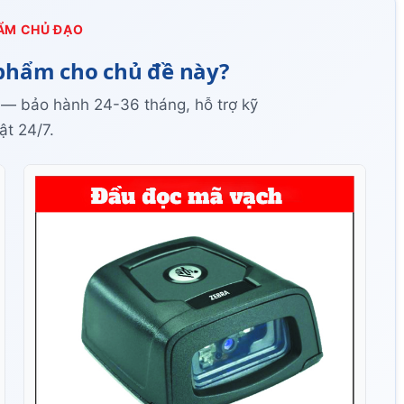
ẨM CHỦ ĐẠO
phẩm cho chủ đề này?
 — bảo hành 24-36 tháng, hỗ trợ kỹ
ật 24/7.