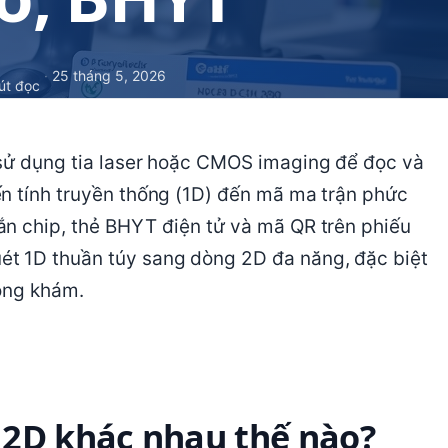
·
25 tháng 5, 2026
út đọc
 sử dụng tia laser hoặc CMOS imaging để đọc và
ến tính truyền thống (1D) đến mã ma trận phức
ắn chip, thẻ BHYT điện tử và mã QR trên phiếu
ét 1D thuần túy sang dòng 2D đa năng, đặc biệt
hòng khám.
 2D khác nhau thế nào?