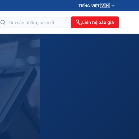
🇻🇳
TIẾNG VIỆT
Liên hệ báo giá