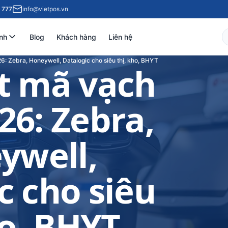
 777
info@vietpos.vn
nh
Blog
Khách hàng
Liên hệ
: Zebra, Honeywell, Datalogic cho siêu thị, kho, BHYT
t mã vạch
26: Zebra,
ywell,
c cho siêu
ho, BHYT