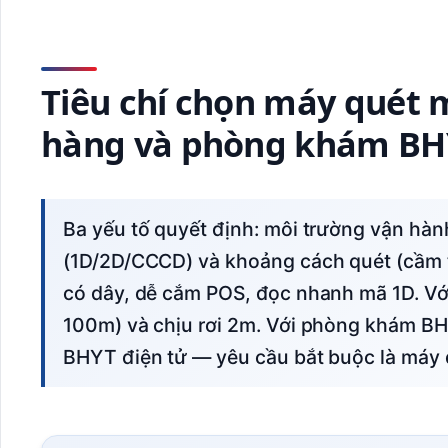
Tiêu chí chọn máy quét m
hàng và phòng khám BH
Ba yếu tố quyết định: môi trường vận hành (bụi/ẩm/rơi rớt), loại mã cần quét
(1D/2D/CCCD) và khoảng cách quét (cầm ta
có dây, dễ cắm POS, đọc nhanh mã 1D. Vớ
100m) và chịu rơi 2m. Với phòng khám B
BHYT điện tử — yêu cầu bắt buộc là máy 