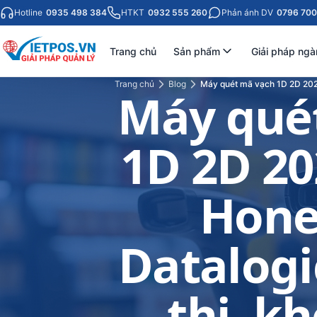
Hotline
0935 498 384
HTKT
0932 555 260
Phản ánh DV
0796 700
Trang chủ
Sản phẩm
Giải pháp ngà
Trang chủ
Blog
Máy quét mã vạch 1D 2D 2026
Máy qué
1D 2D 20
Hone
Datalogi
thị, k