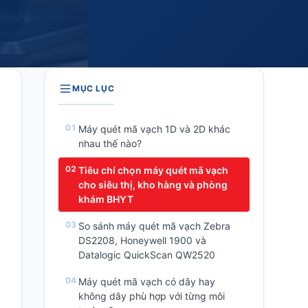
MỤC LỤC
Máy quét mã vạch 1D và 2D khác
nhau thế nào?
Tiêu chí chọn máy quét mã vạch
cho siêu thị, kho hàng và phòng
khám BHYT
So sánh máy quét mã vạch Zebra
DS2208, Honeywell 1900 và
Datalogic QuickScan QW2520
Máy quét mã vạch có dây hay
không dây phù hợp với từng môi