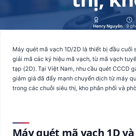
·
Henry Nguyễn
9 ph
Máy quét mã vạch 1D/2D là thiết bị đầu cuối
giải mã các ký hiệu mã vạch, từ mã vạch tuy
tạp (2D). Tại Việt Nam, nhu cầu quét CCCD g
giảm giá đã đẩy mạnh chuyển dịch từ máy qu
trong các chuỗi siêu thị, kho phân phối và p
Máy quét mã vạch 1D và