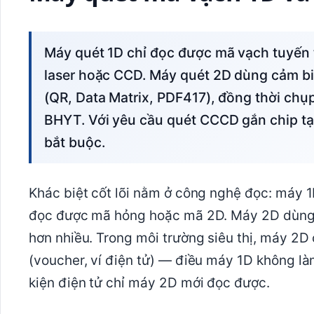
Máy quét 1D chỉ đọc được mã vạch tuyến tính (EAN-13, UPC-A, Code 128) bằng tia
laser hoặc CCD. Máy quét 2D dùng cảm bi
(QR, Data Matrix, PDF417), đồng thời chụ
BHYT. Với yêu cầu quét CCCD gắn chip tạ
bắt buộc.
Khác biệt cốt lõi nằm ở công nghệ đọc: máy 
đọc được mã hỏng hoặc mã 2D. Máy 2D dùng
hơn nhiều. Trong môi trường siêu thị, máy 2D
(voucher, ví điện tử) — điều máy 1D không là
kiện điện tử chỉ máy 2D mới đọc được.