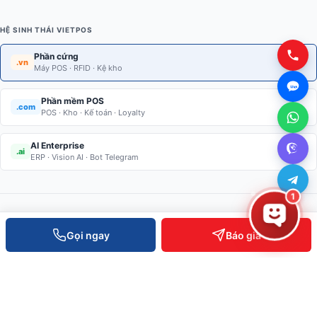
HỆ SINH THÁI VIETPOS
Phần cứng
.vn
Máy POS · RFID · Kệ kho
Phần mềm POS
.com
POS · Kho · Kế toán · Loyalty
AI Enterprise
.ai
ERP · Vision AI · Bot Telegram
1
Gọi ngay
Báo giá
Giải pháp thiết bị bán lẻ · Kiểm soát ra vào · RFID · Kệ kho thông
minh. Phân phối toàn quốc, hỗ trợ kỹ thuật 24/7.