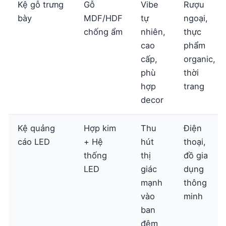
Kệ gỗ trưng
Gỗ
Vibe
Rượu
bày
MDF/HDF
tự
ngoại,
chống ẩm
nhiên,
thực
cao
phẩm
cấp,
organic,
phù
thời
hợp
trang
decor
Kệ quảng
Hợp kim
Thu
Điện
cáo LED
+ Hệ
hút
thoại,
thống
thị
đồ gia
LED
giác
dụng
mạnh
thông
vào
minh
ban
đêm