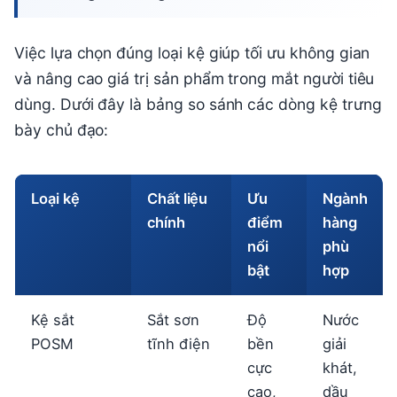
Việc lựa chọn đúng loại kệ giúp tối ưu không gian
và nâng cao giá trị sản phẩm trong mắt người tiêu
dùng. Dưới đây là bảng so sánh các dòng kệ trưng
bày chủ đạo:
Loại kệ
Chất liệu
Ưu
Ngành
chính
điểm
hàng
nổi
phù
bật
hợp
Kệ sắt
Sắt sơn
Độ
Nước
POSM
tĩnh điện
bền
giải
cực
khát,
cao,
dầu