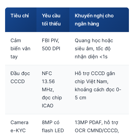
Tiêu chí
Yêu cầu
Khuyến nghị cho
tối thiểu
ngân hàng
Cảm
FBI PIV,
Quang học hoặc
biến vân
500 DPI
siêu âm, tốc độ
tay
nhận diện <1s
Đầu đọc
NFC
Hỗ trợ CCCD gắn
CCCD
13.56
chip Việt Nam,
MHz,
khoảng cách đọc 0-
đọc chip
5 cm
ICAO
Camera
8MP có
13MP PDAF, hỗ trợ
e-KYC
flash LED
OCR CMND/CCCD,