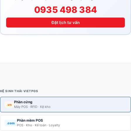
0935 498 384
Đặt lịch tư vấn
HỆ SINH THÁI VIETPOS
Phần cứng
.vn
Máy POS · RFID · Kệ kho
Phần mềm POS
.com
POS · Kho · Kế toán · Loyalty