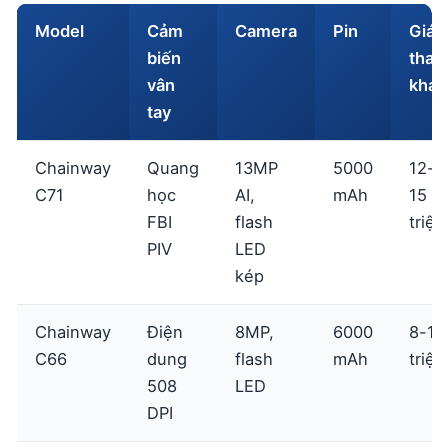
Model
Cảm
Camera
Pin
Giá
biến
tha
vân
khảo
tay
Chainway
Quang
13MP
5000
12-
C71
học
AI,
mAh
15
FBI
flash
triệu
PIV
LED
kép
Chainway
Điện
8MP,
6000
8-10
C66
dung
flash
mAh
triệu
508
LED
DPI