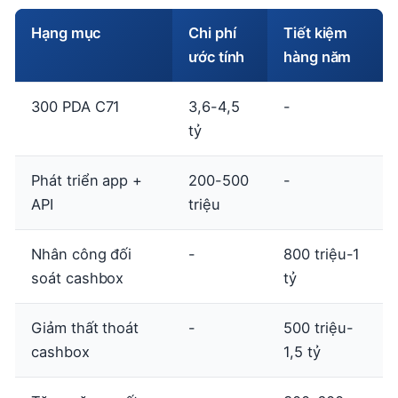
Hạng mục
Chi phí
Tiết kiệm
ước tính
hàng năm
300 PDA C71
3,6-4,5
-
tỷ
Phát triển app +
200-500
-
API
triệu
Nhân công đối
-
800 triệu-1
soát cashbox
tỷ
Giảm thất thoát
-
500 triệu-
cashbox
1,5 tỷ