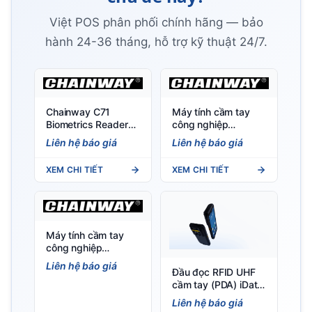
Việt POS phân phối chính hãng — bảo
hành 24-36 tháng, hỗ trợ kỹ thuật 24/7.
Chainway C71
Máy tính cầm tay
Biometrics Reader
công nghiệp
(Android 11/13) -
Chainway C66
Liên hệ báo giá
Liên hệ báo giá
Máy quét vân tay
(Android 11/13) -
công nghiệp
Việt POS
XEM CHI TIẾT
XEM CHI TIẾT
Máy tính cầm tay
công nghiệp
Chainway MC51 5G
Liên hệ báo giá
Đầu đọc RFID UHF
(Android 14) - Việt
cầm tay (PDA) iData
POS
T2X 5G Portable
Liên hệ báo giá
RFID Mobile