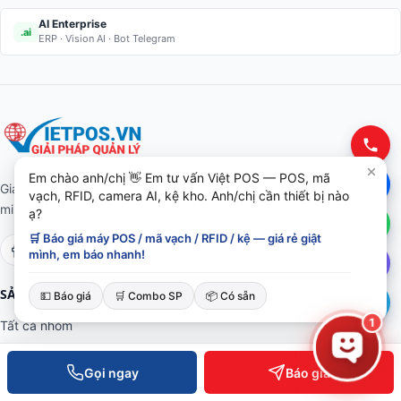
AI Enterprise
.ai
ERP · Vision AI · Bot Telegram
Em chào anh/chị 👋 Em tư vấn Việt POS — POS, mã
Giải pháp thiết bị bán lẻ · Kiểm soát ra vào · RFID · Kệ kho thông
vạch, RFID, camera AI, kệ kho. Anh/chị cần thiết bị nào
minh. Phân phối toàn quốc, hỗ trợ kỹ thuật 24/7.
ạ?
🛒 Báo giá máy POS / mã vạch / RFID / kệ — giá rẻ giật
mình, em báo nhanh!
SẢN PHẨM
💵 Báo giá
🛒 Combo SP
📦 Có sẵn
1
Tất cả nhóm
Máy POS bán hàng
Gọi ngay
Báo giá
Máy in mã vạch · hoá đơn