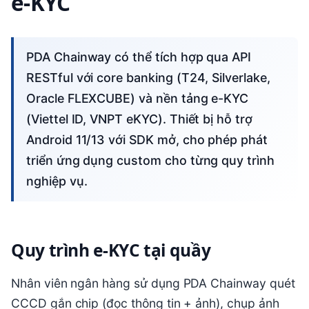
e-KYC
PDA Chainway có thể tích hợp qua API
RESTful với core banking (T24, Silverlake,
Oracle FLEXCUBE) và nền tảng e-KYC
(Viettel ID, VNPT eKYC). Thiết bị hỗ trợ
Android 11/13 với SDK mở, cho phép phát
triển ứng dụng custom cho từng quy trình
nghiệp vụ.
Quy trình e-KYC tại quầy
Nhân viên ngân hàng sử dụng PDA Chainway quét
CCCD gắn chip (đọc thông tin + ảnh), chụp ảnh