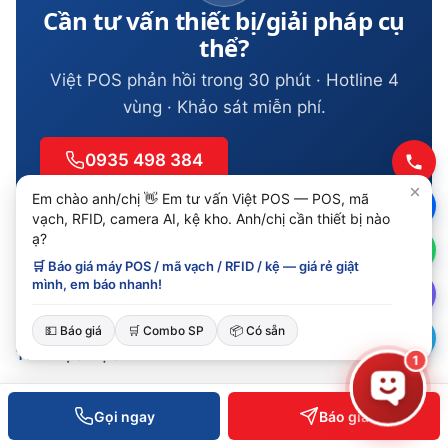
Cần tư vấn thiết bị/giải pháp cụ
thể?
Việt POS phản hồi trong 30 phút · Hotline 4
vùng · Khảo sát miễn phí.
0935 498 384
Em chào anh/chị 👋 Em tư vấn Việt POS — POS, mã
Đặt lịch khảo sát
vạch, RFID, camera AI, kệ kho. Anh/chị cần thiết bị nào
ạ?
🛒 Báo giá máy POS / mã vạch / RFID / kệ — giá rẻ giật
mình, em báo nhanh!
💵 Báo giá
🛒 Combo SP
📦 Có sẵn
TIẾP TỤC ĐỌC
1
Bài viết cùng chủ đề
Gọi ngay
Báo giá