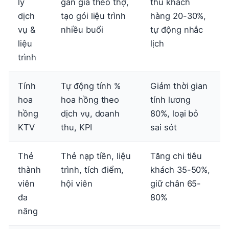
lý
gán giá theo thợ,
thu khách
dịch
tạo gói liệu trình
hàng 20-30%,
vụ &
nhiều buổi
tự động nhắc
liệu
lịch
trình
Tính
Tự động tính %
Giảm thời gian
hoa
hoa hồng theo
tính lương
hồng
dịch vụ, doanh
80%, loại bỏ
KTV
thu, KPI
sai sót
Thẻ
Thẻ nạp tiền, liệu
Tăng chi tiêu
thành
trình, tích điểm,
khách 35-50%,
viên
hội viên
giữ chân 65-
đa
80%
năng