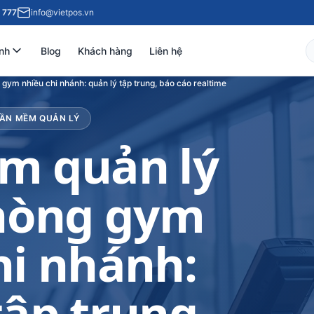
 777
info@vietpos.vn
nh
Blog
Khách hàng
Liên hệ
ym nhiều chi nhánh: quản lý tập trung, báo cáo realtime
HẦN MỀM QUẢN LÝ
m quản lý
hòng gym
hi nhánh:
tập trung,