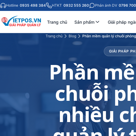
Hotline
0935 498 384
HTKT
0932 555 260
Phản ánh DV
0796 700
Trang chủ
Sản phẩm
Giải pháp ngà
Trang chủ
Blog
Phần mềm quản lý chuỗi phòng g
GIẢI PHÁP P
Phần mề
chuỗi p
nhiều c
quản lý 