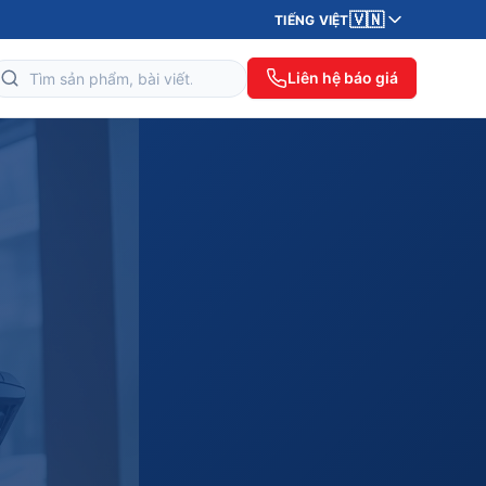
🇻🇳
TIẾNG VIỆT
Liên hệ báo giá