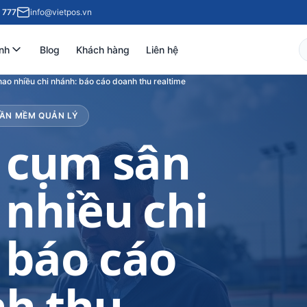
 777
info@vietpos.vn
nh
Blog
Khách hàng
Liên hệ
hao nhiều chi nhánh: báo cáo doanh thu realtime
HẦN MỀM QUẢN LÝ
 cụm sân
 nhiều chi
 báo cáo
h thu