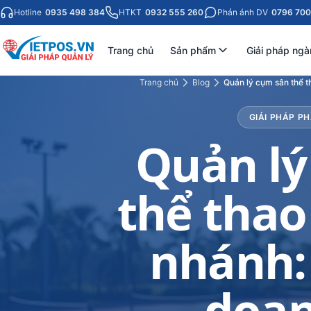
Hotline
0935 498 384
HTKT
0932 555 260
Phản ánh DV
0796 700
Trang chủ
Sản phẩm
Giải pháp ngà
Trang chủ
Blog
Quản lý cụm sân thể t
GIẢI PHÁP P
Quản lý
thể thao
nhánh:
doan