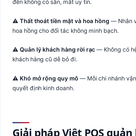
đến không có sân, mất uy tín.
⚠
Thất thoát tiền mặt và hoa hồng
— Nhân vi
hoa hồng cho đối tác không minh bạch.
⚠
Quản lý khách hàng rời rạc
— Không có hệ 
khách hàng cũ dễ bỏ đi.
⚠
Khó mở rộng quy mô
— Mỗi chi nhánh vận 
quyết định kinh doanh.
Giải pháp Việt POS quản 