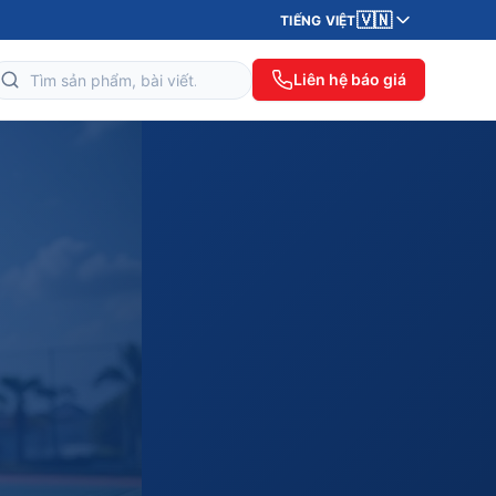
🇻🇳
TIẾNG VIỆT
Liên hệ báo giá