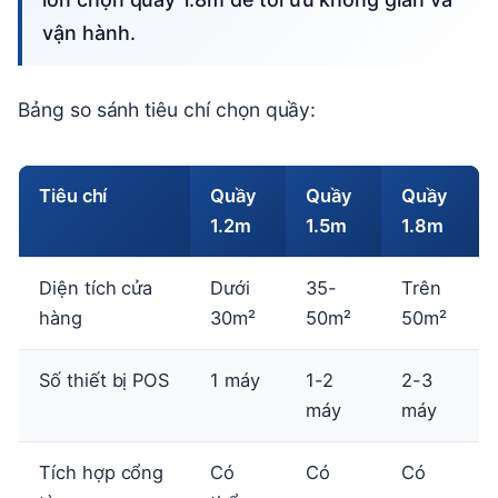
vận hành.
Bảng so sánh tiêu chí chọn quầy:
Tiêu chí
Quầy
Quầy
Quầy
1.2m
1.5m
1.8m
Diện tích cửa
Dưới
35-
Trên
hàng
30m²
50m²
50m²
Số thiết bị POS
1 máy
1-2
2-3
máy
máy
Tích hợp cổng
Có
Có
Có