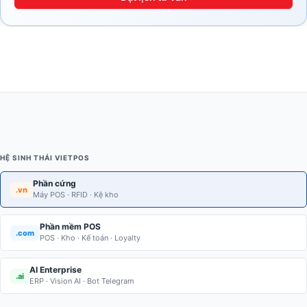
HỆ SINH THÁI VIETPOS
Phần cứng
.vn
Máy POS · RFID · Kệ kho
Phần mềm POS
.com
POS · Kho · Kế toán · Loyalty
AI Enterprise
.ai
ERP · Vision AI · Bot Telegram