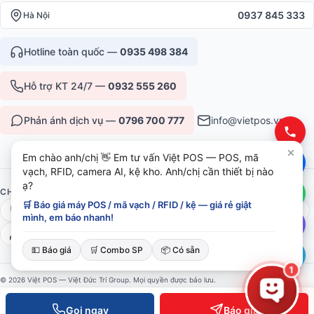
0937 845 333
Hà Nội
Hotline toàn quốc —
0935 498 384
Hỗ trợ KT 24/7 —
0932 555 260
Phản ánh dịch vụ —
0796 700 777
info@vietpos.vn
Em chào anh/chị 👋 Em tư vấn Việt POS — POS, mã
vạch, RFID, camera AI, kệ kho. Anh/chị cần thiết bị nào
ạ?
CHỨNG NHẬN & UY TÍN
🛒 Báo giá máy POS / mã vạch / RFID / kệ — giá rẻ giật
ISO 9001:2015
CE/RoHS thiết bị
Bảo hành 12-36 tháng
mình, em báo nhanh!
6+ năm phục vụ B2B
💵 Báo giá
🛒 Combo SP
📦 Có sẵn
1
© 2026 Việt POS — Việt Đức Trí Group. Mọi quyền được bảo lưu.
Bảo mật
·
Điều khoản
·
Sitemap
Gọi ngay
Báo giá