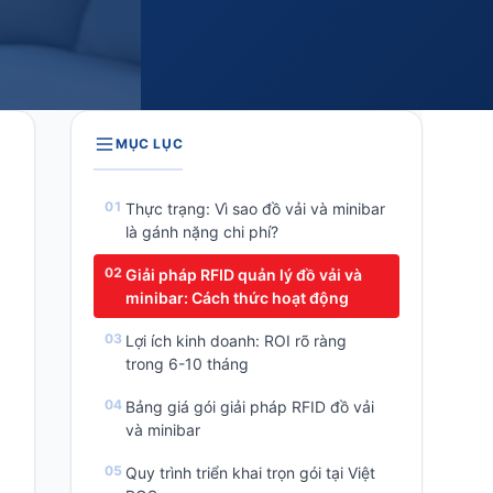
MỤC LỤC
Thực trạng: Vì sao đồ vải và minibar
là gánh nặng chi phí?
Giải pháp RFID quản lý đồ vải và
minibar: Cách thức hoạt động
Lợi ích kinh doanh: ROI rõ ràng
trong 6-10 tháng
Bảng giá gói giải pháp RFID đồ vải
và minibar
Quy trình triển khai trọn gói tại Việt