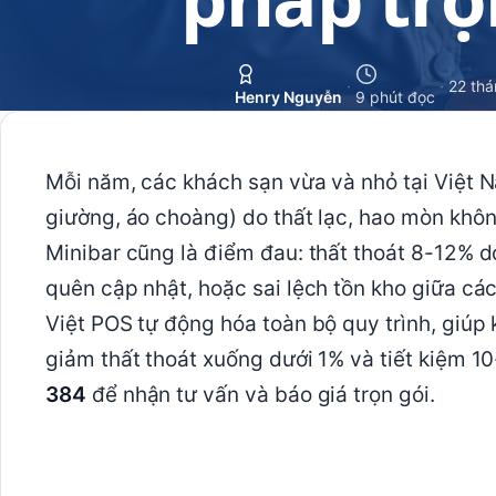
·
·
22 thá
Henry Nguyễn
9 phút đọc
Mỗi năm, các khách sạn vừa và nhỏ tại Việt N
giường, áo choàng) do thất lạc, hao mòn không
Minibar cũng là điểm đau: thất thoát 8-12% 
quên cập nhật, hoặc sai lệch tồn kho giữa các
Việt POS tự động hóa toàn bộ quy trình, giúp
giảm thất thoát xuống dưới 1% và tiết kiệm 1
384
để nhận tư vấn và báo giá trọn gói.