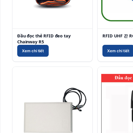
Đầu đọc thẻ RFID đeo tay
RFID UHF 끈 R
Chainway R5
Xem chi tiết
Xem chi tiết