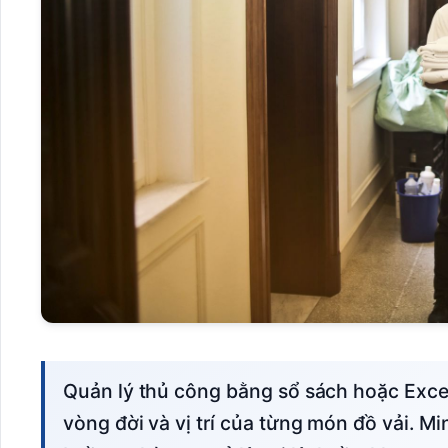
Quản lý thủ công bằng sổ sách hoặc Excel khiến khách sạn mất kiểm soát về số lượng,
vòng đời và vị trí của từng món đồ vải. M