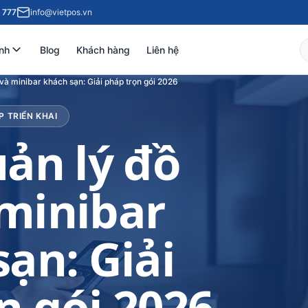
 777
info@vietpos.vn
nh
Blog
Khách hàng
Liên hệ
 và minibar khách sạn: Giải pháp trọn gói 2026
P TRIỂN KHAI
ản lý đồ
 minibar
ạn: Giải
n gói 2026