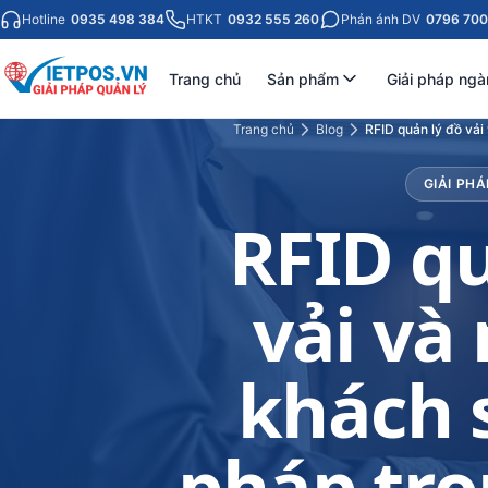
Hotline
0935 498 384
HTKT
0932 555 260
Phản ánh DV
0796 700
Trang chủ
Sản phẩm
Giải pháp ngà
Trang chủ
Blog
RFID quản lý đồ vải
GIẢI PHÁ
RFID qu
vải và
khách s
pháp trọ