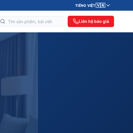
🇻🇳
TIẾNG VIỆT
Liên hệ báo giá