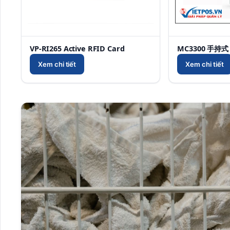
VP-RI265 Active RFID Card
MC3300 手持式
Xem chi tiết
Xem chi tiết