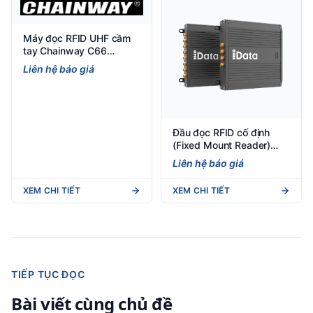
Máy đọc RFID UHF cầm
tay Chainway C66
(Android 11/13) - Tích
Liên hệ báo giá
hợp RFID, nhẹ 297g, IP65
Đầu đọc RFID cố định
(Fixed Mount Reader)
Đầu đọc RFID cố định
Liên hệ báo giá
iData R400 - Fixed Mount
RFID Reader
XEM CHI TIẾT
XEM CHI TIẾT
TIẾP TỤC ĐỌC
Bài viết cùng chủ đề