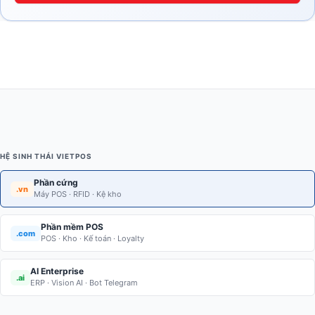
HỆ SINH THÁI VIETPOS
Phần cứng
.vn
Máy POS · RFID · Kệ kho
Phần mềm POS
.com
POS · Kho · Kế toán · Loyalty
AI Enterprise
.ai
ERP · Vision AI · Bot Telegram