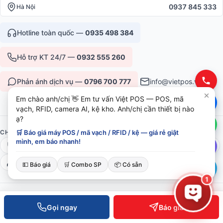
0937 845 333
Hà Nội
Hotline toàn quốc —
0935 498 384
Hỗ trợ KT 24/7 —
0932 555 260
Phản ánh dịch vụ —
0796 700 777
info@vietpos.vn
Em chào anh/chị 👋 Em tư vấn Việt POS — POS, mã
vạch, RFID, camera AI, kệ kho. Anh/chị cần thiết bị nào
ạ?
🛒 Báo giá máy POS / mã vạch / RFID / kệ — giá rẻ giật
CHỨNG NHẬN & UY TÍN
mình, em báo nhanh!
ISO 9001:2015
CE/RoHS thiết bị
Bảo hành 12-36 tháng
6+ năm phục vụ B2B
💵 Báo giá
🛒 Combo SP
📦 Có sẵn
1
© 2026 Việt POS — Việt Đức Trí Group. Mọi quyền được bảo lưu.
Bảo mật
·
Điều khoản
·
Sitemap
Gọi ngay
Báo giá