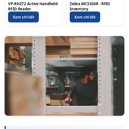
VP-RH272 Active Handheld
Zebra MC3330R - RFID
RFID Reader
Inventory
Xem chi tiết
Xem chi tiết