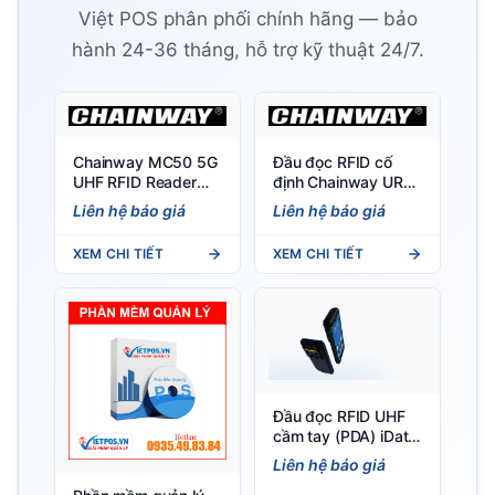
Việt POS phân phối chính hãng — bảo
hành 24-36 tháng, hỗ trợ kỹ thuật 24/7.
Chainway MC50 5G
Đầu đọc RFID cố
UHF RFID Reader
định Chainway UR4
(Android 12/14) -
4 cổng, chip Impinj E
Liên hệ báo giá
Liên hệ báo giá
Đầu đọc RFID cầm
Series
tay
XEM CHI TIẾT
XEM CHI TIẾT
Đầu đọc RFID UHF
cầm tay (PDA) iData
T2X 5G Portable
Liên hệ báo giá
RFID Mobile