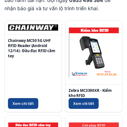
bảo hành dài hạn. Gọi ngay
0935 498 384
để
nhận báo giá và tư vấn lộ trình triển khai.
Chainway MC50 5G UHF
RFID Reader (Android
12/14) - Đầu đọc RFID cầm
tay
Zebra MC3390XR - Kiểm
kho RFID
Xem chi tiết
Xem chi tiết