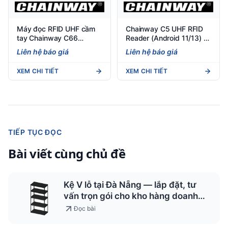
Máy đọc RFID UHF cầm
Chainway C5 UHF RFID
tay Chainway C66
Reader (Android 11/13) -
(Android 11/13) - Tích
Đầu đọc RFID cầm tay
Liên hệ báo giá
Liên hệ báo giá
hợp RFID, nhẹ 297g, IP65
mạnh mẽ
XEM CHI TIẾT
XEM CHI TIẾT
TIẾP TỤC ĐỌC
Bài viết cùng chủ đề
Kệ V lỗ tại Đà Nẵng — lắp đặt, tư
vấn trọn gói cho kho hàng doanh
nghiệp
Đọc bài