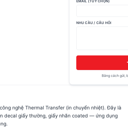
EMAIL (TUỲ CHỌN)
NHU CẦU / CÂU HỎI
Bằng cách gửi, b
ông nghệ Thermal Transfer (in chuyển nhiệt). Đây là
trên decal giấy thường, giấy nhãn coated — ứng dụng
ùng.