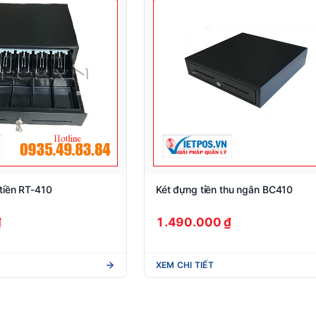
tiền RT-410
Két đựng tiền thu ngân BC410
₫
1.490.000 ₫
XEM CHI TIẾT