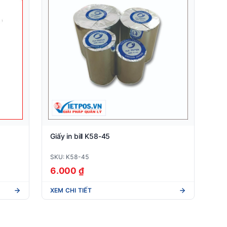
Giấy in bill K58-45
SKU: K58-45
6.000 ₫
XEM CHI TIẾT