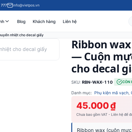
 777
info@vietpos.vn
nh
Blog
Khách hàng
Liên hệ
yển nhiệt cho decal giấy
Ribbon wax
hiệt cho decal giấy
— Cuộn mực
cho decal g
SKU:
RBN-WAX-110
·
CÒN
Danh mục:
Phụ kiện mã vạch
,
45.000 ₫
Chưa bao gồm VAT - Liên hệ để đư
Ribbon wax (cuộn mực 