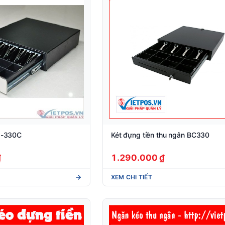
JJ-330C
Két đựng tiền thu ngân BC330
₫
1.290.000 ₫
XEM CHI TIẾT