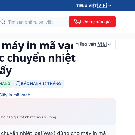
🇻🇳
TIẾNG VIỆT
Liên hệ báo giá
 máy in mã vạch
🇻🇳
TIẾNG VIỆT
 chuyển nhiệt
iấy
 HÀNG
BẢO HÀNH 12 THÁNG
Giấy in mã vạch
ợc báo giá tốt nhất theo số lượng
chuyển nhiệt loại Wax) dùng cho máy in mã