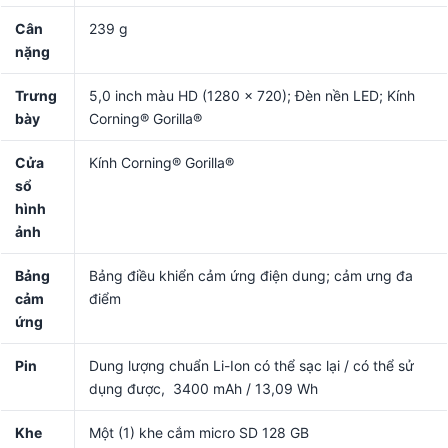
Cân
239 g
nặng
Trưng
5,0 inch màu HD (1280 x 720); Đèn nền LED; Kính
bày
Corning® Gorilla®
Cửa
Kính Corning® Gorilla®
sổ
hình
ảnh
Bảng
Bảng điều khiển cảm ứng điện dung; cảm ưng đa
cảm
điểm
ứng
Pin
Dung lượng chuẩn Li-Ion có thể sạc lại / có thể sử
dụng được, 3400 mAh / 13,09 Wh
Khe
Một (1) khe cắm micro SD 128 GB