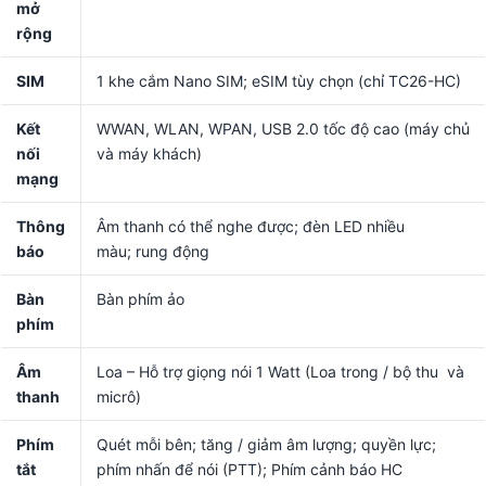
mở
rộng
SIM
1 khe cắm Nano SIM; eSIM tùy chọn (chỉ TC26-HC)
Kết
WWAN, WLAN, WPAN, USB 2.0 tốc độ cao (máy chủ
nối
và máy khách)
mạng
Thông
Âm thanh có thể nghe được; đèn LED nhiều
báo
màu; rung động
Bàn
Bàn phím ảo
phím
Âm
Loa – Hỗ trợ giọng nói 1 Watt (Loa trong / bộ thu và
thanh
micrô)
Phím
Quét mỗi bên; tăng / giảm âm lượng; quyền lực;
tắt
phím nhấn để nói (PTT); Phím cảnh báo HC