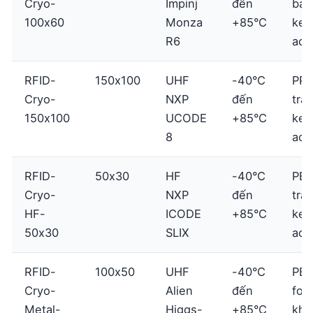
Cryo-
Impinj
đến
bạc
100x60
Monza
+85°C
keo
R6
acry
RFID-
150x100
UHF
-40°C
PP
Cryo-
NXP
đến
trắ
150x100
UCODE
+85°C
keo
8
acry
RFID-
50x30
HF
-40°C
PE
Cryo-
NXP
đến
trắ
HF-
ICODE
+85°C
keo
50x30
SLIX
acry
RFID-
100x50
UHF
-40°C
PE
Cryo-
Alien
đến
foa
Metal-
Higgs-
+85°C
khá