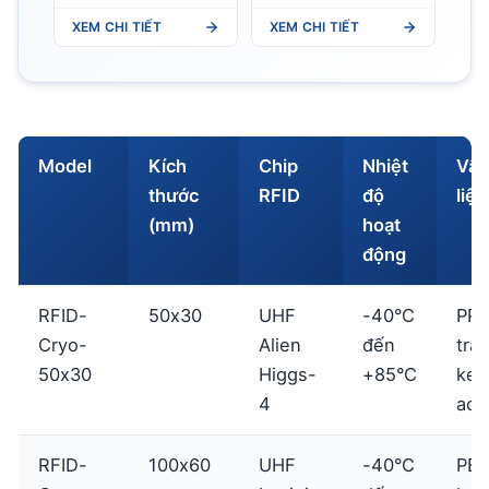
chuyển nhiệt
XEM CHI TIẾT
XEM CHI TIẾT
Model
Kích
Chip
Nhiệt
Vật
thước
RFID
độ
liệu
(mm)
hoạt
động
RFID-
50x30
UHF
-40°C
PP
Cryo-
Alien
đến
trắ
50x30
Higgs-
+85°C
keo
4
acry
RFID-
100x60
UHF
-40°C
PE