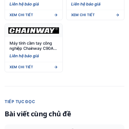
(Android 13) - PDA kho
hợp anten, hiệu năng UHF
Liên hệ báo giá
Liên hệ báo giá
lạnh chịu nhiệt -30°C
vượt trội
XEM CHI TIẾT
XEM CHI TIẾT
Máy tính cầm tay công
nghiệp Chainway C90A
Android 14
Liên hệ báo giá
XEM CHI TIẾT
TIẾP TỤC ĐỌC
Bài viết cùng chủ đề