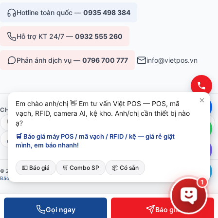
Hotline toàn quốc —
0935 498 384
Hỗ trợ KT 24/7 —
0932 555 260
Phản ánh dịch vụ —
0796 700 777
info@vietpos.vn
Em chào anh/chị 👋 Em tư vấn Việt POS — POS, mã
CHỨNG NHẬN & UY TÍN
vạch, RFID, camera AI, kệ kho. Anh/chị cần thiết bị nào
ạ?
ISO 9001:2015
CE/RoHS thiết bị
Bảo hành 12-36 tháng
🛒 Báo giá máy POS / mã vạch / RFID / kệ — giá rẻ giật
6+ năm phục vụ B2B
mình, em báo nhanh!
💵 Báo giá
🛒 Combo SP
📦 Có sẵn
© 2026 Việt POS — Việt Đức Trí Group. Mọi quyền được bảo lưu.
Bảo mật
·
Điều khoản
·
Sitemap
1
Gọi ngay
Báo giá