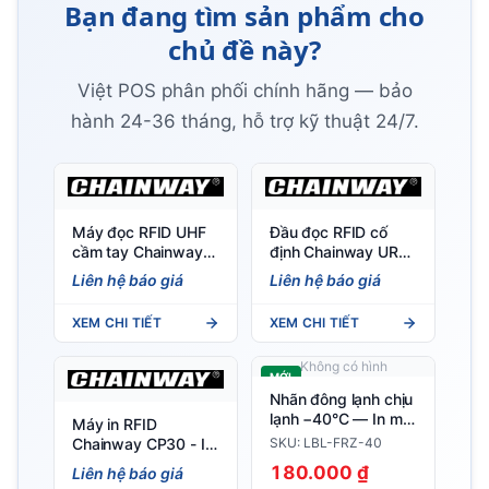
Bạn đang tìm sản phẩm cho
chủ đề này?
Việt POS phân phối chính hãng — bảo
hành 24-36 tháng, hỗ trợ kỹ thuật 24/7.
Máy đọc RFID UHF
Đầu đọc RFID cố
cầm tay Chainway
định Chainway UR4
C66 (Android 11/13)
4 cổng, chip Impinj E
Liên hệ báo giá
Liên hệ báo giá
- Tích hợp RFID, nhẹ
Series
297g, IP65
XEM CHI TIẾT
XEM CHI TIẾT
Không có hình
MỚI
Nhãn đông lạnh chịu
lạnh −40°C — In mã
Máy in RFID
vạch hàng đông
SKU: LBL-FRZ-40
Chainway CP30 - In
lạnh, thực phẩm tủ
tem nhãn RFID, in
180.000 ₫
Liên hệ báo giá
đá
nhiệt trực tiếp/