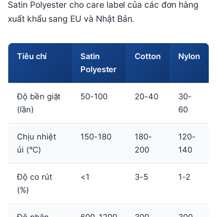
Satin Polyester cho care label của các đơn hàng
xuất khẩu sang EU và Nhật Bản.
Tiêu chí
Satin
Cotton
Nylon
Polyester
Độ bền giặt
50-100
20-40
30-
(lần)
60
Chịu nhiệt
150-180
180-
120-
ủi (°C)
200
140
Độ co rút
<1
3-5
1-2
(%)