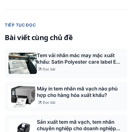
TIẾP TỤC ĐỌC
Bài viết cùng chủ đề
Tem vải nhãn mác may mặc xuất
khẩu: Satin Polyester care label EU
US Nhật
Đọc bài
Máy in tem nhãn mã vạch nào phù
hợp cho hàng hóa xuất khẩu?
Đọc bài
Sản xuất tem mã vạch, tem nhãn
chuyên nghiệp cho doanh nghiệp