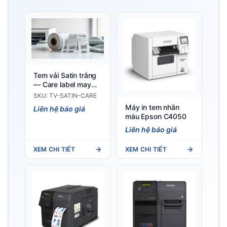
Tem vải Satin trắng
— Care label may
mặc xuất khẩu EU
SKU: TV-SATIN-CARE
US
Máy in tem nhãn
Liên hệ báo giá
màu Epson C4050
Liên hệ báo giá
XEM CHI TIẾT
XEM CHI TIẾT