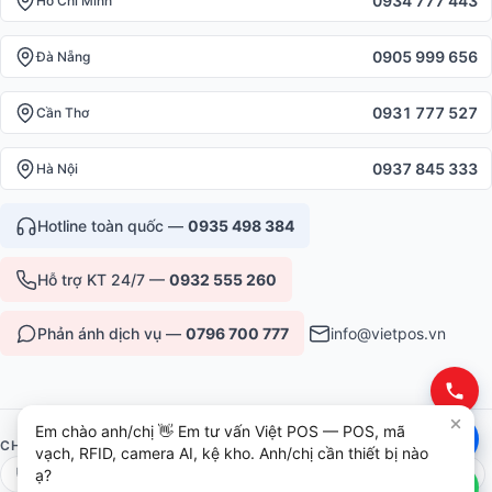
0934 777 443
Hồ Chí Minh
0905 999 656
Đà Nẵng
0931 777 527
Cần Thơ
0937 845 333
Hà Nội
Hotline toàn quốc —
0935 498 384
Hỗ trợ KT 24/7 —
0932 555 260
Phản ánh dịch vụ —
0796 700 777
info@vietpos.vn
Em chào anh/chị 👋 Em tư vấn Việt POS — POS, mã
CHỨNG NHẬN & UY TÍN
vạch, RFID, camera AI, kệ kho. Anh/chị cần thiết bị nào
ạ?
ISO 9001:2015
CE/RoHS thiết bị
Bảo hành 12-36 tháng