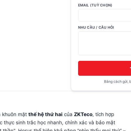
EMAIL (TUỲ CHỌN)
NHU CẦU / CÂU HỎI
Bằng cách gửi, b
n khuôn mặt
thế hệ thứ hai
của
ZKTeco
, tích hợp
ác thực sinh trắc học nhanh, chính xác và bảo mật
t thần", Horus thể hiện khả năng “nhìn thấy mọi thứ” –