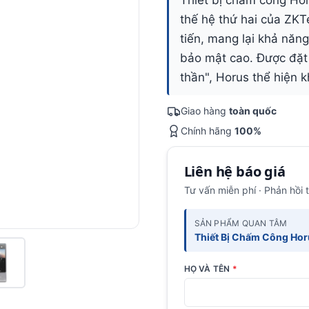
Thiết bị chấm công Ho
thế hệ thứ hai của ZKTe
tiến, mang lại khả năng
bảo mật cao. Được đặt 
thần", Horus thể hiện k
Giao hàng
toàn quốc
Chính hãng
100%
Liên hệ báo giá
Tư vấn miễn phí · Phản hồi 
SẢN PHẨM QUAN TÂM
Thiết Bị Chấm Công Hor
HỌ VÀ TÊN
*