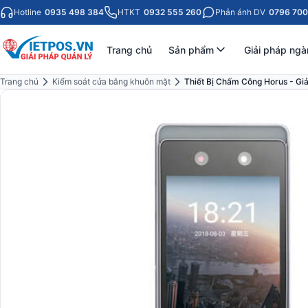
Hotline
0935 498 384
HTKT
0932 555 260
Phản ánh DV
0796 700
Trang chủ
Sản phẩm
Giải pháp ngà
Trang chủ
Kiểm soát cửa bằng khuôn mặt
Thiết Bị Chấm Công Horus - Gi