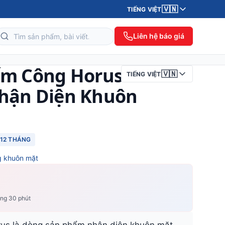
🇻🇳
TIẾNG VIỆT
Liên hệ báo giá
ấm Công Horus -
🇻🇳
TIẾNG VIỆT
Nhận Diện Khuôn
12 THÁNG
g khuôn mặt
ong 30 phút