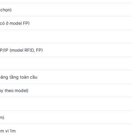
 chọn)
có ở model FP)
P/IP (model RFID, FP)
ăng tầng toàn cầu
ùy theo model)
m)
ạm vi 1m