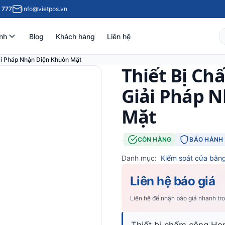
 777
info@vietpos.vn
nh
Blog
Khách hàng
Liên hệ
ải Pháp Nhận Diện Khuôn Mặt
Thiết Bị Ch
Giải Pháp 
Mặt
·
CÒN HÀNG
BẢO HÀNH 
Danh mục:
Kiểm soát cửa bằn
Liên hệ báo giá
Liên hệ để nhận báo giá nhanh tr