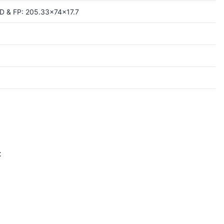
ID & FP: 205.33×74×17.7
: