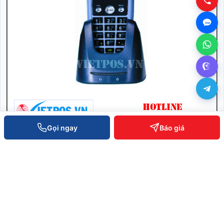
Gọi ngay
Báo giá
Thiết bị kiểm kê kho tự động HT – 580
SKU: HT – 580
9.585.000 ₫
XEM CHI TIẾT