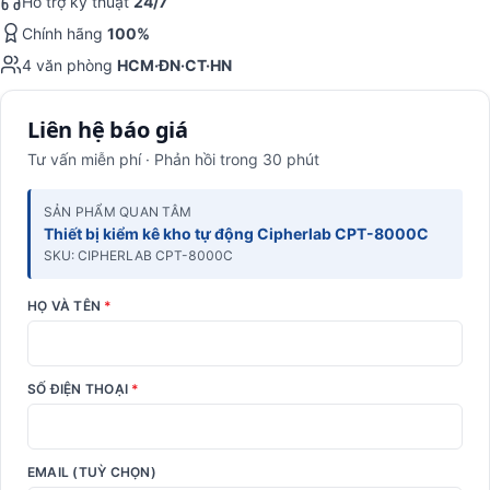
Hỗ trợ kỹ thuật
24/7
Chính hãng
100%
4 văn phòng
HCM·ĐN·CT·HN
Liên hệ báo giá
Tư vấn miễn phí · Phản hồi trong 30 phút
SẢN PHẨM QUAN TÂM
Thiết bị kiểm kê kho tự động Cipherlab CPT-8000C
SKU: CIPHERLAB CPT-8000C
HỌ VÀ TÊN
*
SỐ ĐIỆN THOẠI
*
EMAIL (TUỲ CHỌN)