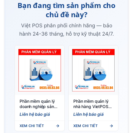
Bạn đang tìm sản phẩm cho
chủ đề này?
Việt POS phân phối chính hãng — bảo
hành 24-36 tháng, hỗ trợ kỹ thuật 24/7.
Phần mềm quản lý
Phần mềm quản lý
doanh nghiệp sản
nhà hàng VietPOS
xuất — BOM + Lệnh
— Tự động hóa bếp,
Liên hệ báo giá
Liên hệ báo giá
SX + Giá thành WAC
order, báo cáo AI
| Việt POS
XEM CHI TIẾT
XEM CHI TIẾT