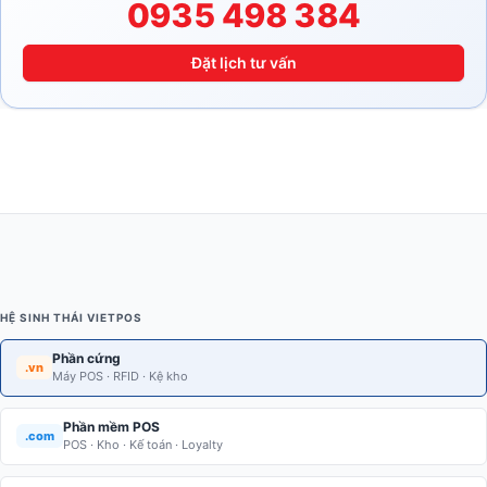
0935 498 384
Đặt lịch tư vấn
HỆ SINH THÁI VIETPOS
Phần cứng
.vn
Máy POS · RFID · Kệ kho
Phần mềm POS
.com
POS · Kho · Kế toán · Loyalty