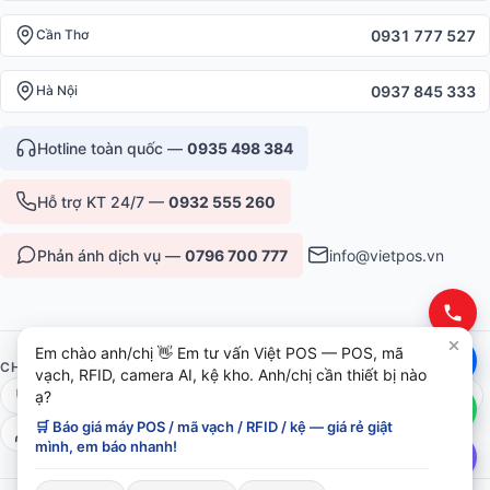
0931 777 527
Cần Thơ
0937 845 333
Hà Nội
Hotline toàn quốc —
0935 498 384
Hỗ trợ KT 24/7 —
0932 555 260
Phản ánh dịch vụ —
0796 700 777
info@vietpos.vn
Em chào anh/chị 👋 Em tư vấn Việt POS — POS, mã
CHỨNG NHẬN & UY TÍN
vạch, RFID, camera AI, kệ kho. Anh/chị cần thiết bị nào
ISO 9001:2015
CE/RoHS thiết bị
Bảo hành 12-36 tháng
ạ?
🛒 Báo giá máy POS / mã vạch / RFID / kệ — giá rẻ giật
6+ năm phục vụ B2B
mình, em báo nhanh!