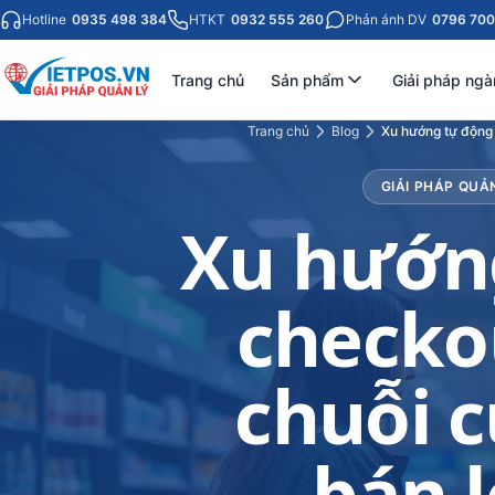
Hotline
0935 498 384
HTKT
0932 555 260
Phản ánh DV
0796 700
Trang chủ
Sản phẩm
Giải pháp ngà
Trang chủ
Blog
Xu hướng tự động 
GIẢI PHÁP QUẢ
Xu hướn
checko
chuỗi 
bán l