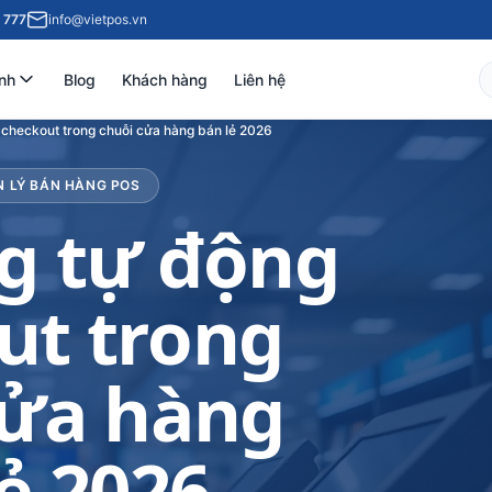
 777
info@vietpos.vn
nh
Blog
Khách hàng
Liên hệ
checkout trong chuỗi cửa hàng bán lẻ 2026
N LÝ BÁN HÀNG POS
g tự động
ut trong
cửa hàng
ẻ 2026