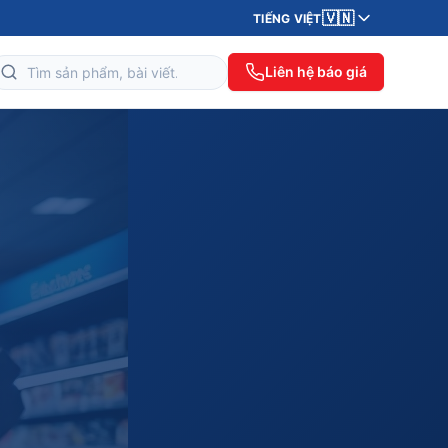
🇻🇳
TIẾNG VIỆT
Liên hệ báo giá