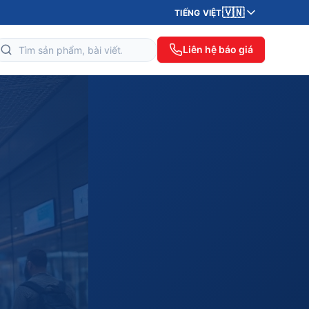
🇻🇳
TIẾNG VIỆT
Liên hệ báo giá