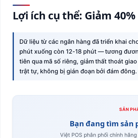
Lợi ích cụ thể: Giảm 40%
Dữ liệu từ các ngân hàng đã triển khai cho thấy thời gian chờ trung bình giảm từ 25-35
phút xuống còn 12-18 phút — tương đươ
tiên qua mã số riêng, giảm thất thoát giao
trật tự, không bị gián đoạn bởi đám đông.
SẢN PH
Bạn đang tìm sản 
Việt POS phân phối chính hãng