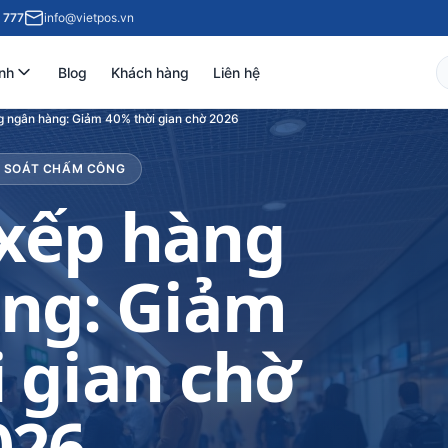
 777
info@vietpos.vn
nh
Blog
Khách hàng
Liên hệ
 ngân hàng: Giảm 40% thời gian chờ 2026
ỂM SOÁT CHẤM CÔNG
xếp hàng
ng: Giảm
 gian chờ
026