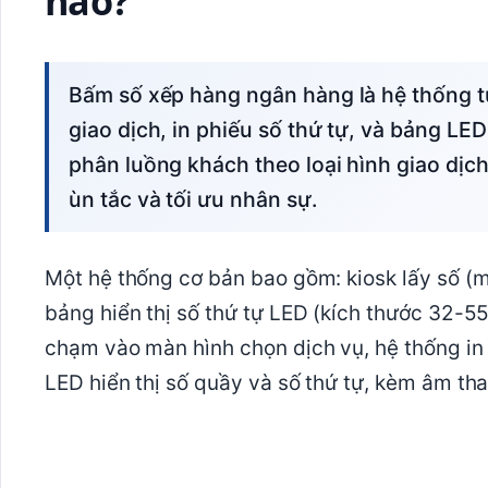
nào?
Bấm số xếp hàng ngân hàng là hệ thống tự động gồm kiosk cảm ứng để khách chọn
giao dịch, in phiếu số thứ tự, và bảng LED
phân luồng khách theo loại hình giao dịch
ùn tắc và tối ưu nhân sự.
Một hệ thống cơ bản bao gồm: kiosk lấy số (m
bảng hiển thị số thứ tự LED (kích thước 32-5
chạm vào màn hình chọn dịch vụ, hệ thống in 
LED hiển thị số quầy và số thứ tự, kèm âm th