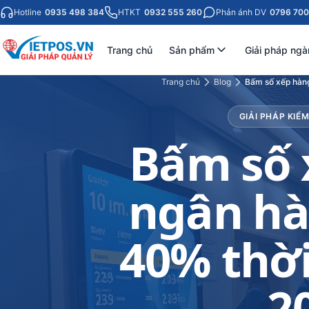
Hotline
0935 498 384
HTKT
0932 555 260
Phản ánh DV
0796 700
Trang chủ
Sản phẩm
Giải pháp ngà
Trang chủ
Blog
Bấm số xếp hàng
GIẢI PHÁP KI
Bấm số 
ngân hà
40% thời
2