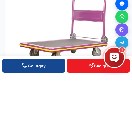
1
Gọi ngay
Báo giá
Xe đẩy hàng nhà kho
Liên hệ báo giá
XEM CHI TIẾT