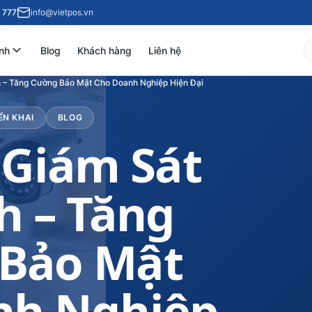
 777
info@vietpos.vn
nh
Blog
Khách hàng
Liên hệ
 – Tăng Cường Bảo Mật Cho Doanh Nghiệp Hiện Đại
ỂN KHAI
BLOG
Giám Sát
h – Tăng
Bảo Mật
nh Nghiệp