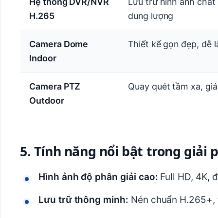
Hệ thống DVR/NVR
Lưu trữ hình ảnh chất 
H.265
dung lượng
Camera Dome
Thiết kế gọn đẹp, dễ l
Indoor
Camera PTZ
Quay quét tầm xa, giá
Outdoor
5. Tính năng nổi bật trong giải 
Hình ảnh độ phân giải cao:
Full HD, 4K, đ
Lưu trữ thông minh:
Nén chuẩn H.265+, t