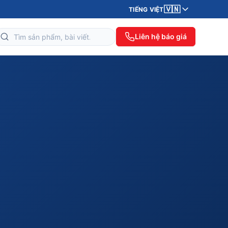
🇻🇳
TIẾNG VIỆT
Liên hệ báo giá