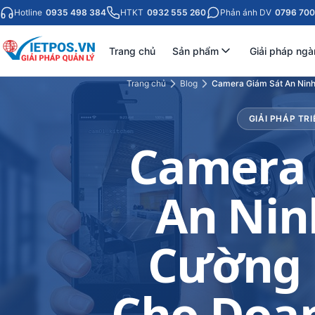
Hotline
0935 498 384
HTKT
0932 555 260
Phản ánh DV
0796 700
Trang chủ
Sản phẩm
Giải pháp ngà
Trang chủ
Blog
Camera Giám Sát An Ninh
GIẢI PHÁP TRI
Camera 
An Nin
Cường 
Cho Doa