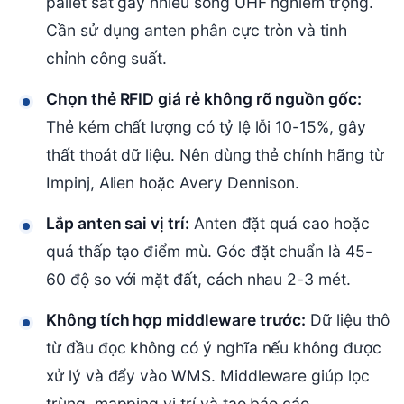
pallet sắt gây nhiễu sóng UHF nghiêm trọng.
Cần sử dụng anten phân cực tròn và tinh
chỉnh công suất.
Chọn thẻ RFID giá rẻ không rõ nguồn gốc:
Thẻ kém chất lượng có tỷ lệ lỗi 10-15%, gây
thất thoát dữ liệu. Nên dùng thẻ chính hãng từ
Impinj, Alien hoặc Avery Dennison.
Lắp anten sai vị trí:
Anten đặt quá cao hoặc
quá thấp tạo điểm mù. Góc đặt chuẩn là 45-
60 độ so với mặt đất, cách nhau 2-3 mét.
Không tích hợp middleware trước:
Dữ liệu thô
từ đầu đọc không có ý nghĩa nếu không được
xử lý và đẩy vào WMS. Middleware giúp lọc
trùng, mapping vị trí và tạo báo cáo.