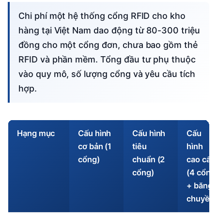
Chi phí một hệ thống cổng RFID cho kho
hàng tại Việt Nam dao động từ 80-300 triệu
đồng cho một cổng đơn, chưa bao gồm thẻ
RFID và phần mềm. Tổng đầu tư phụ thuộc
vào quy mô, số lượng cổng và yêu cầu tích
hợp.
Hạng mục
Cấu hình
Cấu hình
Cấu
cơ bản (1
tiêu
hình
cổng)
chuẩn (2
cao cấp
cổng)
(4 cổng
+ băng
chuyền