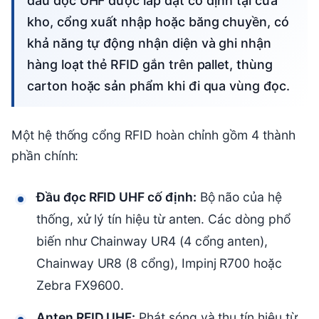
đầu đọc UHF được lắp đặt cố định tại cửa
kho, cổng xuất nhập hoặc băng chuyền, có
khả năng tự động nhận diện và ghi nhận
hàng loạt thẻ RFID gắn trên pallet, thùng
carton hoặc sản phẩm khi đi qua vùng đọc.
Một hệ thống cổng RFID hoàn chỉnh gồm 4 thành
phần chính:
Đầu đọc RFID UHF cố định:
Bộ não của hệ
thống, xử lý tín hiệu từ anten. Các dòng phổ
biến như Chainway UR4 (4 cổng anten),
Chainway UR8 (8 cổng), Impinj R700 hoặc
Zebra FX9600.
Anten RFID UHF:
Phát sóng và thu tín hiệu từ