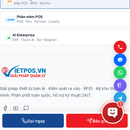
.vn
Máy POS · RFID · Kệ kho
Phần mềm POS
.com
POS · Kho · Kế toán · Loyalty
AI Enterprise
.ai
ERP · Vision AI · Bot Telegram
Giải pháp thiết bị bán lẻ · Kiểm soát ra vào · RFID · Kệ kho thông
minh. Phân phối toàn quốc, hỗ trợ kỹ thuật 24/7.
1
Gọi ngay
Báo giá
SẢN PHẨM