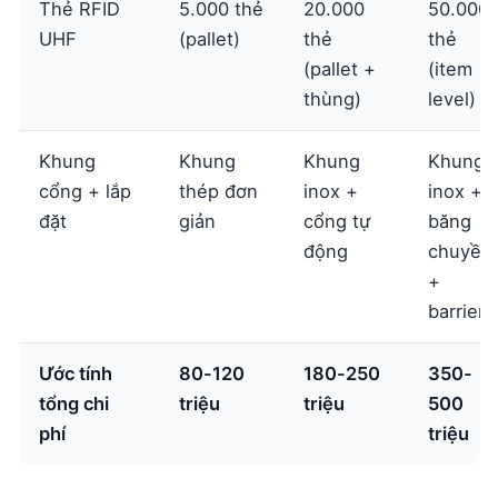
Thẻ RFID
5.000 thẻ
20.000
50.000
UHF
(pallet)
thẻ
thẻ
(pallet +
(item
thùng)
level)
Khung
Khung
Khung
Khung
cổng + lắp
thép đơn
inox +
inox +
đặt
giản
cổng tự
băng
động
chuyền
+
barrier
Ước tính
80-120
180-250
350-
tổng chi
triệu
triệu
500
phí
triệu