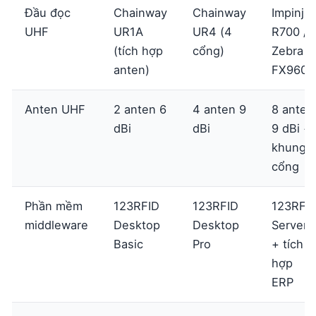
Đầu đọc
Chainway
Chainway
Impinj
UHF
UR1A
UR4 (4
R700 /
(tích hợp
cổng)
Zebra
anten)
FX9600
Anten UHF
2 anten 6
4 anten 9
8 anten
dBi
dBi
9 dBi +
khung
cổng
Phần mềm
123RFID
123RFID
123RFI
middleware
Desktop
Desktop
Server
Basic
Pro
+ tích
hợp
ERP