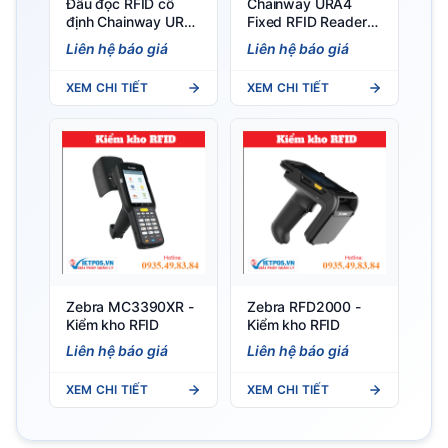
Đầu đọc RFID cố
Chainway URA4
định Chainway UR4
Fixed RFID Reader
4 cổng, chip Impinj E
(Android 13) – 4
Liên hệ báo giá
Liên hệ báo giá
Series
kênh, 1300+ tags/s
XEM CHI TIẾT
XEM CHI TIẾT
Zebra MC3390XR -
Zebra RFD2000 -
Kiểm kho RFID
Kiểm kho RFID
Liên hệ báo giá
Liên hệ báo giá
XEM CHI TIẾT
XEM CHI TIẾT