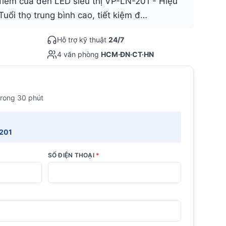
điểm của đèn LED siêu thị VP-LN-201 - Hiệu
Tuổi thọ trung bình cao, tiết kiệm đ…
Hỗ trợ kỹ thuật
24/7
4 văn phòng
HCM·ĐN·CT·HN
trong 30 phút
-201
SỐ ĐIỆN THOẠI
*