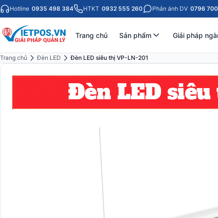
Hotline
0935 498 384
HTKT
0932 555 260
Phản ánh DV
0796 700
Trang chủ
Sản phẩm
Giải pháp ngà
Trang chủ
Đèn LED
Đèn LED siêu thị VP-LN-201