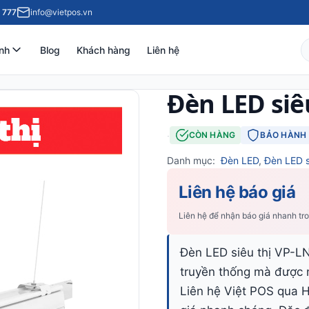
 777
info@vietpos.vn
nh
Blog
Khách hàng
Liên hệ
Đèn LED siê
·
CÒN HÀNG
BẢO HÀNH 
Danh mục:
Đèn LED
,
Đèn LED s
Liên hệ báo giá
Liên hệ để nhận báo giá nhanh tr
Đèn LED siêu thị VP-LN
truyền thống mà được n
Liên hệ Việt POS qua 