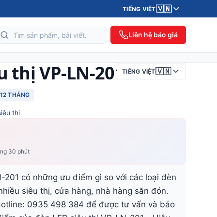
🇻🇳
TIẾNG VIỆT
Liên hệ báo giá
u thị VP-LN-201
🇻🇳
TIẾNG VIỆT
12 THÁNG
iêu thị
ong 30 phút
-201 có những ưu điểm gì so với các loại đèn
hiều siêu thị, cửa hàng, nhà hàng săn đón.
Hotline: 0935 498 384 để được tư vấn và báo