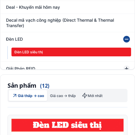
Deal - Khuyến mãi hôm nay
Decal mã vạch công nghiệp (Direct Thermal & Thermal
Transfer)
Đèn LED
Đèn LED siêu thị
Giải Pháp RFID
Giấy in nhiệt Receipt roll (cho POS, ATM)
Sản phẩm
(12)
Hệ thống giám sát đóng gói hàng hóa
Giá thấp → cao
Giá cao → thấp
Mới nhất
In thẻ khách hàng
Kệ kho hàng