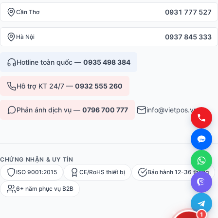
0931 777 527
Cần Thơ
0937 845 333
Hà Nội
Hotline toàn quốc —
0935 498 384
Hỗ trợ KT 24/7 —
0932 555 260
Phản ánh dịch vụ —
0796 700 777
info@vietpos.vn
CHỨNG NHẬN & UY TÍN
ISO 9001:2015
CE/RoHS thiết bị
Bảo hành 12-36 tháng
6+ năm phục vụ B2B
1