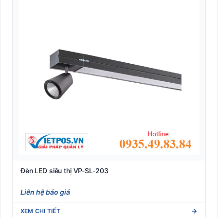
Kệ siêu thị trưng bày
Kiểm soát Barrier
Kiểm Soát Ra Vào Thông Minh
Kiểm soát thông minh
Máy đọc vân tay công nghiệp (Biometric Reader)
Máy in thẻ nhựa Pointman
Máy tính bảng Rugged công nghiệp (Industrial Tablet)
Máy tính cầm tay công nghiệp PDA (Mobile Computer)
Đèn LED siêu thị VP-SL-203
Máy tính tiền POS
Liên hệ báo giá
Máy tuần tra
XEM CHI TIẾT