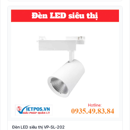
Nhãn A4 self-adhesive văn phòng (Sticker Sheet)
Nhãn Dymo compatible (LabelWriter/4XL)
Nhãn giá điện tử
Nhãn Linerless không lót (Eco-friendly)
Nhãn Shipping vận chuyển quốc tế (DHL/UPS/FedEx)
Nhãn y tế dược phẩm (Blood tube, Medicine label)
Nhận dạng sinh trắc học
Phần mềm quản lý
RFID
Robot Phục Vụ Nhà Hàng
Đèn LED siêu thị VP-SL-202
Tem phụ hàng nhập khẩu (Tuân thủ NĐ 43/2017)