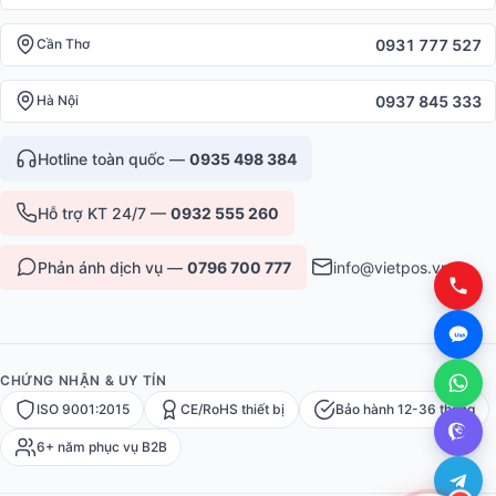
0931 777 527
Cần Thơ
0937 845 333
Hà Nội
Hotline toàn quốc —
0935 498 384
Hỗ trợ KT 24/7 —
0932 555 260
Phản ánh dịch vụ —
0796 700 777
info@vietpos.vn
CHỨNG NHẬN & UY TÍN
ISO 9001:2015
CE/RoHS thiết bị
Bảo hành 12-36 tháng
6+ năm phục vụ B2B