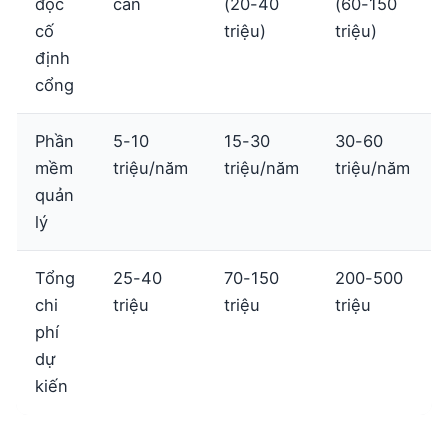
đọc
cần
(20-40
(60-150
cố
triệu)
triệu)
định
cổng
Phần
5-10
15-30
30-60
mềm
triệu/năm
triệu/năm
triệu/năm
quản
lý
Tổng
25-40
70-150
200-500
chi
triệu
triệu
triệu
phí
dự
kiến