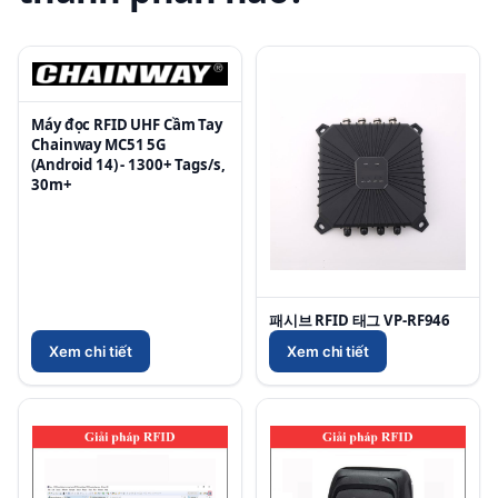
Máy đọc RFID UHF Cầm Tay
Chainway MC51 5G
(Android 14) - 1300+ Tags/s,
30m+
패시브 RFID 태그 VP-RF946
Xem chi tiết
Xem chi tiết