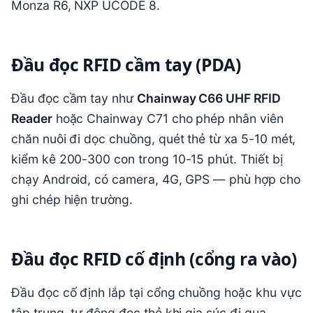
Monza R6, NXP UCODE 8.
Đầu đọc RFID cầm tay (PDA)
Đầu đọc cầm tay như
Chainway C66 UHF RFID
Reader
hoặc Chainway C71 cho phép nhân viên
chăn nuôi đi dọc chuồng, quét thẻ từ xa 5-10 mét,
kiểm kê 200-300 con trong 10-15 phút. Thiết bị
chạy Android, có camera, 4G, GPS — phù hợp cho
ghi chép hiện trường.
Đầu đọc RFID cố định (cổng ra vào)
Đầu đọc cố định lắp tại cổng chuồng hoặc khu vực
tập trung, tự động đọc thẻ khi gia súc đi qua.