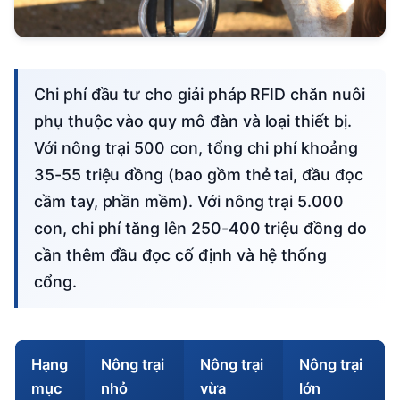
Chi phí đầu tư cho giải pháp RFID chăn nuôi
phụ thuộc vào quy mô đàn và loại thiết bị.
Với nông trại 500 con, tổng chi phí khoảng
35-55 triệu đồng (bao gồm thẻ tai, đầu đọc
cầm tay, phần mềm). Với nông trại 5.000
con, chi phí tăng lên 250-400 triệu đồng do
cần thêm đầu đọc cố định và hệ thống
cổng.
Hạng
Nông trại
Nông trại
Nông trại
mục
nhỏ
vừa
lớn