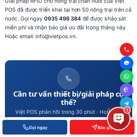
Giải pháp RFID cho nông trại chăn nuôi của Việt
POS đã được triển khai tại hơn 50 nông trại trên cả
nước. Gọi ngay
0935 498 384
để được khảo sát
miễn phí và nhận báo giá ưu đãi trong tháng này.
Hoặc email: info@vietpos.vn.
Cần tư vấn thiết bị/giải pháp cụ
thể?
1
Việt POS phản hồi trong 30 phút · Hotline 4
vùng · Khảo sát miễn phí.
Gọi ngay
Báo giá
0935 498 384