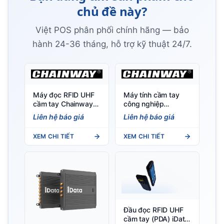
chủ đề này?
Việt POS phân phối chính hãng — bảo
hành 24-36 tháng, hỗ trợ kỹ thuật 24/7.
Máy đọc RFID UHF
Máy tính cầm tay
cầm tay Chainway
công nghiệp
C66 (Android 11/13)
Chainway C71
Liên hệ báo giá
Liên hệ báo giá
- Tích hợp RFID, nhẹ
(Android 11/13)
297g, IP65
XEM CHI TIẾT
XEM CHI TIẾT
Đầu đọc RFID UHF
cầm tay (PDA) iData