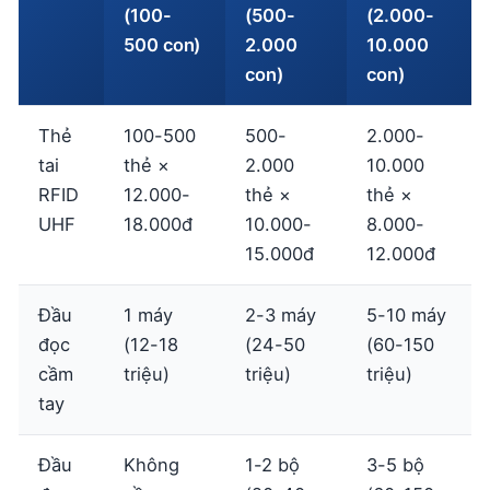
(100-
(500-
(2.000-
500 con)
2.000
10.000
con)
con)
Thẻ
100-500
500-
2.000-
tai
thẻ ×
2.000
10.000
RFID
12.000-
thẻ ×
thẻ ×
UHF
18.000đ
10.000-
8.000-
15.000đ
12.000đ
Đầu
1 máy
2-3 máy
5-10 máy
đọc
(12-18
(24-50
(60-150
cầm
triệu)
triệu)
triệu)
tay
Đầu
Không
1-2 bộ
3-5 bộ