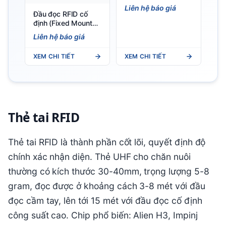
T2X 5G Portable
Liên hệ báo giá
RFID Mobile
Đầu đọc RFID cố
Terminal UHF RFID
định (Fixed Mount
PDA
Reader) Đầu đọc
Liên hệ báo giá
RFID cố định iData
R400 - Fixed Mount
XEM CHI TIẾT
XEM CHI TIẾT
RFID Reader
Thẻ tai RFID
Thẻ tai RFID là thành phần cốt lõi, quyết định độ
chính xác nhận diện. Thẻ UHF cho chăn nuôi
thường có kích thước 30-40mm, trọng lượng 5-8
gram, đọc được ở khoảng cách 3-8 mét với đầu
đọc cầm tay, lên tới 15 mét với đầu đọc cố định
công suất cao. Chip phổ biến: Alien H3, Impinj