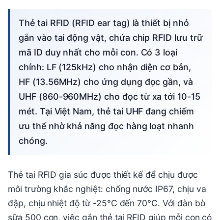
Thẻ tai RFID (RFID ear tag) là thiết bị nhỏ
gắn vào tai động vật, chứa chip RFID lưu trữ
mã ID duy nhất cho mỗi con. Có 3 loại
chính: LF (125kHz) cho nhận diện cơ bản,
HF (13.56MHz) cho ứng dụng đọc gần, và
UHF (860-960MHz) cho đọc từ xa tới 10-15
mét. Tại Việt Nam, thẻ tai UHF đang chiếm
ưu thế nhờ khả năng đọc hàng loạt nhanh
chóng.
Thẻ tai RFID gia súc được thiết kế để chịu được
môi trường khắc nghiệt: chống nước IP67, chịu va
đập, chịu nhiệt độ từ -25°C đến 70°C. Với đàn bò
sữa 500 con, việc gắn thẻ tai RFID giúp mỗi con có