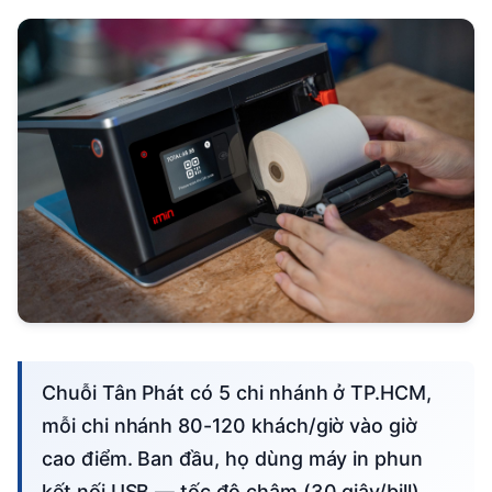
Chuỗi Tân Phát có 5 chi nhánh ở TP.HCM,
mỗi chi nhánh 80-120 khách/giờ vào giờ
cao điểm. Ban đầu, họ dùng máy in phun
kết nối USB — tốc độ chậm (30 giây/bill),