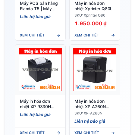
Máy POS bán hàng
Máy in hóa đơn
Elanda T5 | Máy
nhiệt Xprinter Q80I
Tính Tiền Màn Hình
hàng chính hãng
SKU: Xprinter Q80I
Liên hệ báo giá
Cảm Ứng
1.950.000 ₫
XEM CHI TIẾT
XEM CHI TIẾT
Máy in hóa đơn
Máy in hóa đơn
nhiệt XP-R330H
nhiệt XP-A260N
chính hãng
chính hãng
SKU: XP-A260N
Liên hệ báo giá
Liên hệ báo giá
XEM CHI TIẾT
XEM CHI TIẾT