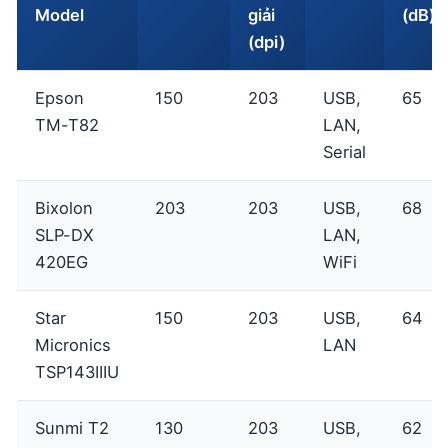
Model
giải
(dB)
(dpi)
Epson
150
203
USB,
65
TM-T82
LAN,
Serial
Bixolon
203
203
USB,
68
SLP-DX
LAN,
420EG
WiFi
Star
150
203
USB,
64
Micronics
LAN
TSP143IIIU
Sunmi T2
130
203
USB,
62