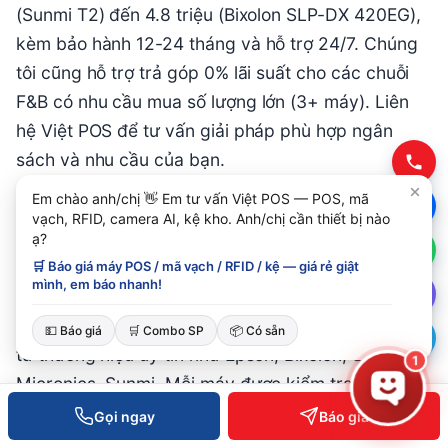
(Sunmi T2) đến 4.8 triệu (Bixolon SLP-DX 420EG),
kèm bảo hành 12-24 tháng và hỗ trợ 24/7. Chúng
tôi cũng hỗ trợ trả góp 0% lãi suất cho các chuỗi
F&B có nhu cầu mua số lượng lớn (3+ máy). Liên
hệ Việt POS để tư vấn giải pháp phù hợp ngân
sách và nhu cầu của bạn.
Em chào anh/chị 👋 Em tư vấn Việt POS — POS, mã
vạch, RFID, camera AI, kệ kho. Anh/chị cần thiết bị nào
6. Máy in hóa đơn nhiệt của Việt
ạ?
🛒 Báo giá máy POS / mã vạch / RFID / kệ — giá rẻ giật
POS có điểm gì nổi bật?
mình, em báo nhanh!
Việt POS phân phối các dòng máy in hóa đơn nhiệt
💵 Báo giá
🛒 Combo SP
📦 Có sẵn
từ thương hiệu uy tín như Epson, Bixolon, Star
1
Micronics, Sunmi. Mỗi máy được kiểm tra chất
lượng, cài đặt driver, test kết nối trước khi giao
Gọi ngay
Báo giá
cho khách. Bạn nhận được: (1) máy in đã test OK,