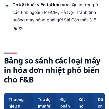
Có kỹ thuật viên tại khu vực
: Quan trọng ở
các tỉnh ngoài TP.HCM, Hà Nội. Tránh tình
huống máy hỏng phải gửi Sài Gòn mất 3-5
ngày.
Bảng so sánh các loại máy
in hóa đơn nhiệt phổ biến
cho F&B
Thương
Tốc độ
Độ
Kết
Độ
hiệu &
(mm/s)
phân
nối
ồn