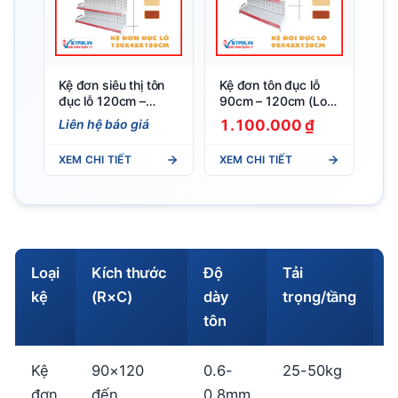
Kệ đơn siêu thị tôn
Kệ đơn tôn đục lỗ
đục lỗ 120cm –
90cm – 120cm (Loại
180cm (loại dày 0.8)
dày 0.6) 3 tầng
Liên hệ báo giá
1.100.000 ₫
5 tầng
XEM CHI TIẾT
XEM CHI TIẾT
Loại
Kích thước
Độ
Tải
kệ
(R×C)
dày
trọng/tầng
h
tôn
Kệ
90×120
0.6-
25-50kg
S
đơn
đến
0.8mm
n