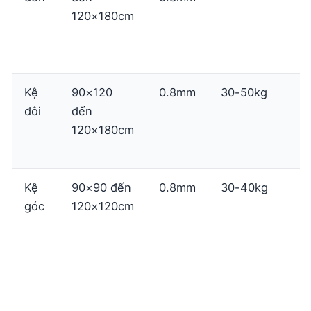
120×180cm
g
t
b
Kệ
90×120
0.8mm
30-50kg
S
đôi
đến
t
120×180cm
s
l
Kệ
90×90 đến
0.8mm
30-40kg
góc
120×120cm
t
b
q
t
t