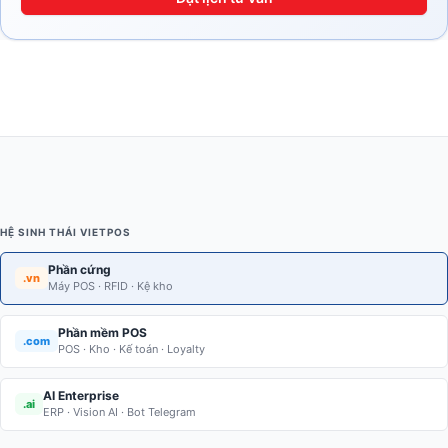
HỆ SINH THÁI VIETPOS
Phần cứng
.vn
Máy POS · RFID · Kệ kho
Phần mềm POS
.com
POS · Kho · Kế toán · Loyalty
AI Enterprise
.ai
ERP · Vision AI · Bot Telegram