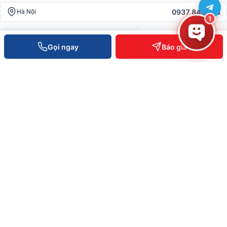
0937 845 333
Hà Nội
1
Hotline toàn quốc —
0935 498 384
Gọi ngay
Báo giá
Hỗ trợ KT 24/7 —
0932 555 260
Phản ánh dịch vụ —
0796 700 777
info@vietpos.vn
CHỨNG NHẬN & UY TÍN
ISO 9001:2015
CE/RoHS thiết bị
Bảo hành 12-36 tháng
6+ năm phục vụ B2B
© 2026 Việt POS — Việt Đức Trí Group. Mọi quyền được bảo lưu.
Bảo mật
·
Điều khoản
·
Sitemap