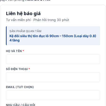
Liên hệ báo giá
Tư vấn miễn phí · Phản hồi trong 30 phút
SẢN PHẨM QUAN TÂM
Kệ đôi siêu thị tôn đục lỗ 90cm – 150cm (Loại dày 0.8)
4 tầng
HỌ VÀ TÊN
*
SỐ ĐIỆN THOẠI
*
EMAIL (TUỲ CHỌN)
NHU CẦU / CÂU HỎI