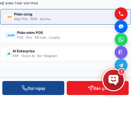
Liên hệ báo giá
XEM CHI TIẾT
Kệ đơn siêu thị tôn đục lỗ 120cm – 120cm (Loại dày 0.8) 3 tầng
Liên hệ báo giá
XEM CHI TIẾT
1
Gọi ngay
Báo giá
HỆ SINH THÁI VIETPOS