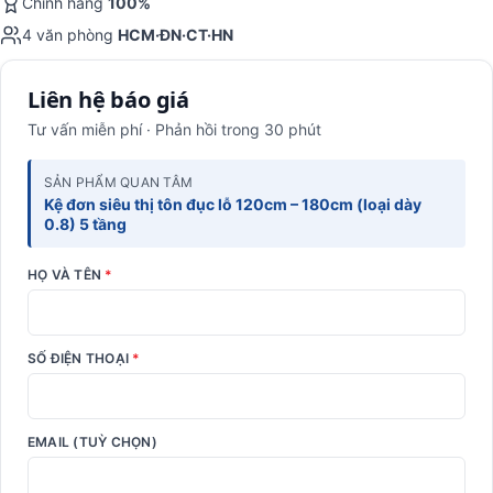
Chính hãng
100%
4 văn phòng
HCM·ĐN·CT·HN
Liên hệ báo giá
Tư vấn miễn phí · Phản hồi trong 30 phút
SẢN PHẨM QUAN TÂM
Kệ đơn siêu thị tôn đục lỗ 120cm – 180cm (loại dày
0.8) 5 tầng
HỌ VÀ TÊN
*
SỐ ĐIỆN THOẠI
*
EMAIL (TUỲ CHỌN)