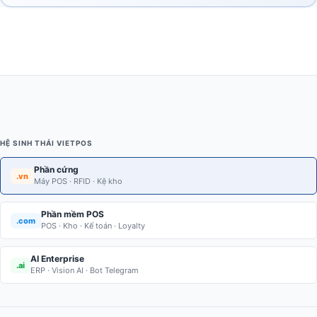
HỆ SINH THÁI VIETPOS
Phần cứng
.vn
Máy POS · RFID · Kệ kho
Phần mềm POS
.com
POS · Kho · Kế toán · Loyalty
AI Enterprise
.ai
ERP · Vision AI · Bot Telegram