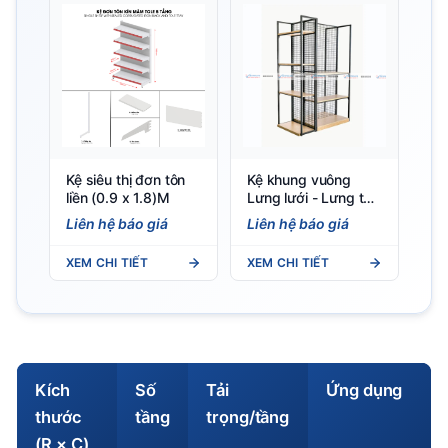
Kệ siêu thị đơn tôn
Kệ khung vuông
liền (0.9 x 1.8)M
Lưng lưới - Lưng tôn
liền - Lưng gỗ
Liên hệ báo giá
Liên hệ báo giá
XEM CHI TIẾT
XEM CHI TIẾT
Kích
Số
Tải
Ứng dụng
thước
tầng
trọng/tầng
(R × C)