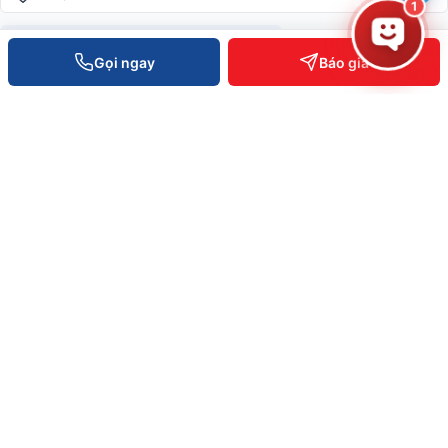
1
Hotline toàn quốc —
0935 498 384
Gọi ngay
Báo giá
Hỗ trợ KT 24/7 —
0932 555 260
Phản ánh dịch vụ —
0796 700 777
info@vietpos.vn
CHỨNG NHẬN & UY TÍN
ISO 9001:2015
CE/RoHS thiết bị
Bảo hành 12-36 tháng
6+ năm phục vụ B2B
© 2026 Việt POS — Việt Đức Trí Group. Mọi quyền được bảo lưu.
Bảo mật
·
Điều khoản
·
Sitemap