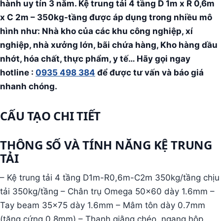
hành uy tín 3 năm. Kệ trung tải 4 tầng D 1m x R 0,6m
x C 2m – 350kg-tầng được áp dụng trong nhiều mô
hình như: Nhà kho của các khu công nghiệp, xí
nghiệp, nhà xưởng lớn, bãi chứa hàng, Kho hàng dầu
nhớt, hóa chất, thực phẩm, y tế… Hãy gọi ngay
hotline :
0935 498 384
để được tư vấn và báo giá
nhanh chóng.
CẤU TẠO CHI TIẾT
THÔNG SỐ VÀ TÍNH NĂNG KỆ TRUNG
TẢI
– Kệ trung tải 4 tầng D1m-R0,6m-C2m 350kg/tầng chịu
tải 350kg/tầng – Chân trụ Omega 50×60 dày 1.6mm –
Tay beam 35×75 dày 1.6mm – Mâm tôn dày 0.7mm
(tăng cứng 0.8mm) – Thanh giằng chéo, ngang hộp