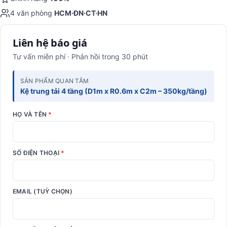
4 văn phòng
HCM·ĐN·CT·HN
Liên hệ báo giá
Tư vấn miễn phí · Phản hồi trong 30 phút
SẢN PHẨM QUAN TÂM
Kệ trung tải 4 tầng (D1m x R0.6m x C2m – 350kg/tầng)
HỌ VÀ TÊN
*
SỐ ĐIỆN THOẠI
*
EMAIL (TUỲ CHỌN)