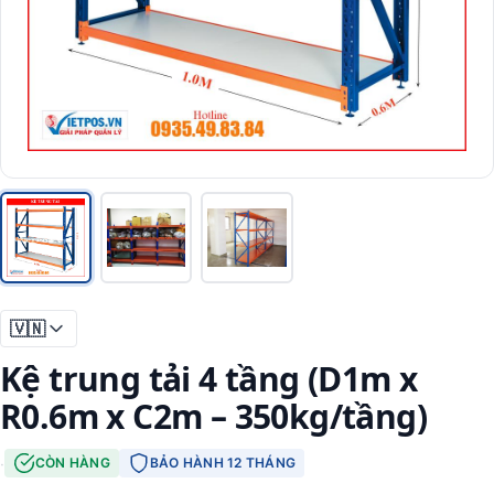
🇻🇳
Kệ trung tải 4 tầng (D1m x
R0.6m x C2m – 350kg/tầng)
·
CÒN HÀNG
BẢO HÀNH 12 THÁNG