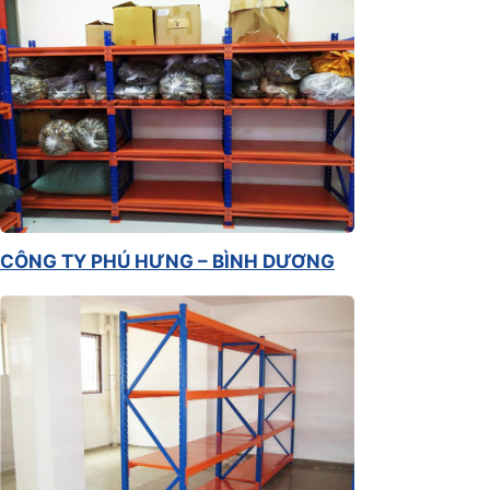
CÔNG TY PHÚ HƯNG – BÌNH DƯƠNG