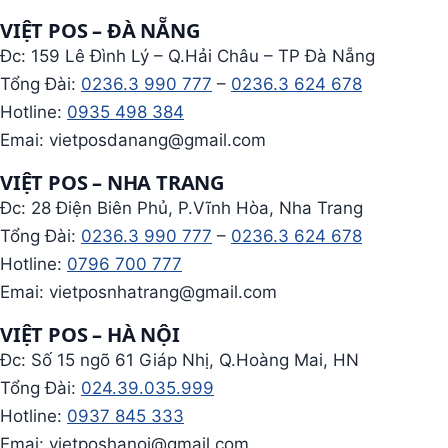
VIỆT POS – ĐÀ NẴNG
Đc: 159 Lê Đình Lý – Q.Hải Châu – TP Đà Nẵng
Tổng Đài:
0236.3 990 777
–
0236.3 624 678
Hotline:
0935 498 384
Emai: vietposdanang@gmail.com
VIỆT POS – NHA TRANG
Đc: 28 Điện Biên Phủ, P.Vĩnh Hòa, Nha Trang
Tổng Đài:
0236.3 990 777
–
0236.3 624 678
Hotline:
0796 700 777
Emai: vietposnhatrang@gmail.com
VIỆT POS – HÀ NỘI
Đc: Số 15 ngõ 61 Giáp Nhị, Q.Hoàng Mai, HN
Tổng Đài:
024.39.035.999
Hotline:
0937 845 333
Emai: vietposhanoi@gmail.com