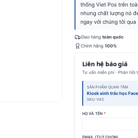
thống Viet Pos trên to
nhưng chất lượng nó đe
ngay với chúng tôi qua
Giao hàng
toàn quốc
Chính hãng
100%
Liên hệ báo giá
Tư vấn miễn phí · Phản hồi 
SẢN PHẨM QUAN TÂM
Kiosk sinh trắc học Fa
SKU: V43
HỌ VÀ TÊN
*
EMAIL (TUỲ CHỌN)