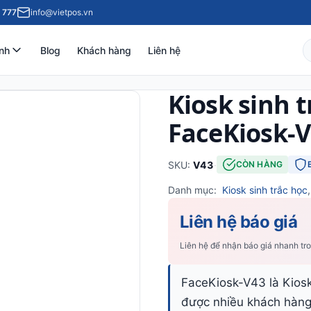
 777
info@vietpos.vn
nh
Blog
Khách hàng
Liên hệ
Kiosk sinh t
FaceKiosk-
SKU:
V43
·
CÒN HÀNG
Danh mục:
Kiosk sinh trắc học
Liên hệ báo giá
Liên hệ để nhận báo giá nhanh tr
FaceKiosk-V43 là Kios
được nhiều khách hàng