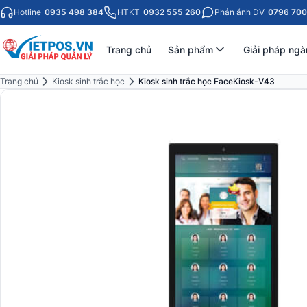
Hotline
0935 498 384
HTKT
0932 555 260
Phản ánh DV
0796 700
Trang chủ
Sản phẩm
Giải pháp ngà
Trang chủ
Kiosk sinh trắc học
Kiosk sinh trắc học FaceKiosk-V43