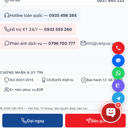
0937 845 333
Hà Nội
Hotline toàn quốc —
0935 498 384
Hỗ trợ KT 24/7 —
0932 555 260
Phản ánh dịch vụ —
0796 700 777
info@vietpos.vn
CHỨNG NHẬN & UY TÍN
ISO 9001:2015
CE/RoHS thiết bị
Bảo hành 12-36 tháng
6+ năm phục vụ B2B
1
© 2026 Việt POS — Việt Đức Trí Group. Mọi quyền được bảo lưu.
Bảo mật
·
Điều khoản
·
Sitemap
Gọi ngay
Báo giá