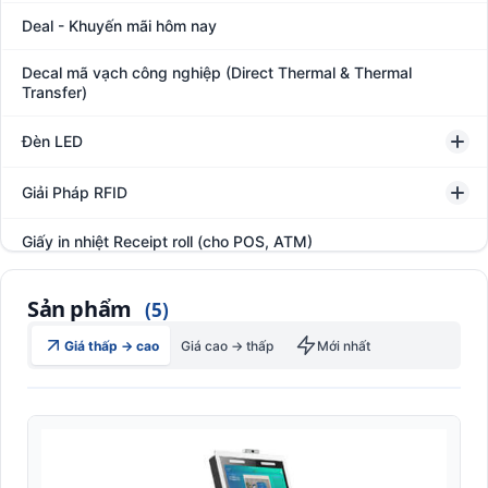
Deal - Khuyến mãi hôm nay
Decal mã vạch công nghiệp (Direct Thermal & Thermal
Transfer)
Đèn LED
Giải Pháp RFID
Giấy in nhiệt Receipt roll (cho POS, ATM)
Hệ thống giám sát đóng gói hàng hóa
Sản phẩm
(5)
In thẻ khách hàng
Giá thấp → cao
Giá cao → thấp
Mới nhất
Kệ kho hàng
Kệ siêu thị trưng bày