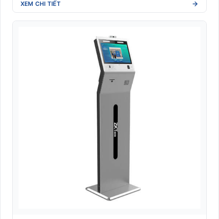
XEM CHI TIẾT
Nhãn giá điện tử
Nhãn Linerless không lót (Eco-friendly)
Nhãn Shipping vận chuyển quốc tế (DHL/UPS/FedEx)
Nhãn y tế dược phẩm (Blood tube, Medicine label)
Nhận dạng sinh trắc học
Đầu đọc sinh trắc học
Kiosk sinh trắc học
Module sinh trắc học
Phần mềm quản lý
RFID