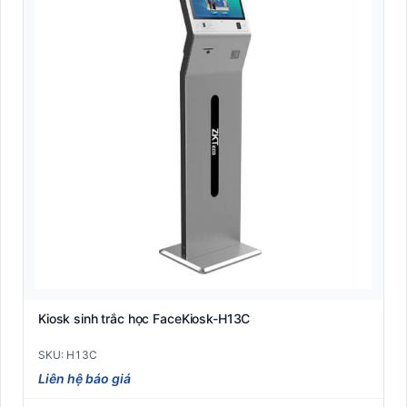
Kiểm soát Barrier
Kiểm Soát Ra Vào Thông Minh
Kiểm soát thông minh
Máy đọc vân tay công nghiệp (Biometric Reader)
Máy in thẻ nhựa Pointman
Máy tính bảng Rugged công nghiệp (Industrial Tablet)
Máy tính cầm tay công nghiệp PDA (Mobile Computer)
Máy tính tiền POS
Kiosk sinh trắc học FaceKiosk-H13C
Máy tuần tra
SKU: H13C
Nhãn A4 self-adhesive văn phòng (Sticker Sheet)
Liên hệ báo giá
Nhãn Dymo compatible (LabelWriter/4XL)