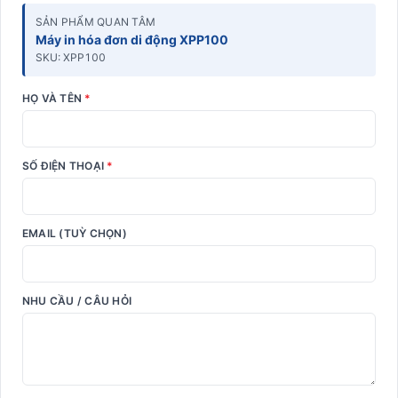
SẢN PHẨM QUAN TÂM
Máy in hóa đơn di động XPP100
SKU: XPP100
HỌ VÀ TÊN
*
SỐ ĐIỆN THOẠI
*
EMAIL (TUỲ CHỌN)
NHU CẦU / CÂU HỎI