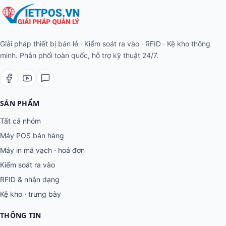
HỆ SINH THÁI VIETPOS
Phần cứng
.vn
Máy POS · RFID · Kệ kho
Phần mềm POS
.com
POS · Kho · Kế toán · Loyalty
AI Enterprise
.ai
ERP · Vision AI · Bot Telegram