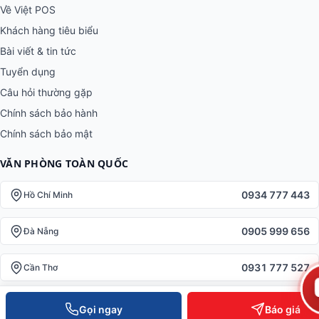
Giải pháp thiết bị bán lẻ · Kiểm soát ra vào · RFID · Kệ kho thông
minh. Phân phối toàn quốc, hỗ trợ kỹ thuật 24/7.
SẢN PHẨM
Tất cả nhóm
Máy POS bán hàng
Máy in mã vạch · hoá đơn
Kiểm soát ra vào
RFID & nhận dạng
Kệ kho · trưng bày
THÔNG TIN
Gọi ngay
Báo giá
Về Việt POS