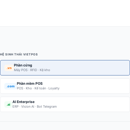
XEM CHI TIẾT
Máy in hóa đơn AP 250I ( USB )
SKU: AP 250I
2.450.000 ₫
XEM CHI TIẾT
Máy in hóa đơn nhiệt C80
SKU: C80
2.500.000 ₫
XEM CHI TIẾT