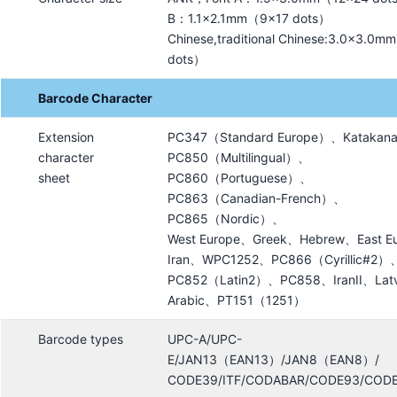
B：1.1×2.1mm（9×17 dots）
Chinese,traditional Chinese:3.0×3.0
dots）
Barcode Character
Extension
PC347（Standard Europe）、Katakan
character
PC850（Multilingual）、
sheet
PC860（Portuguese）、
PC863（Canadian-French）、
PC865（Nordic）、
West Europe、Greek、Hebrew、East E
Iran、WPC1252、PC866（Cyrillic#2）
PC852（Latin2）、PC858、IranII、Lat
Arabic、PT151（1251）
Barcode types
UPC-A/UPC-
E/JAN13（EAN13）/JAN8（EAN8）/
CODE39/ITF/CODABAR/CODE93/COD