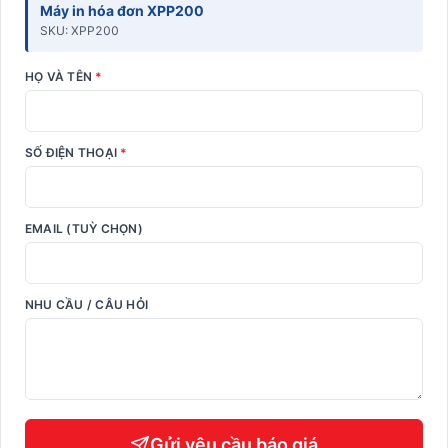
Máy in hóa đơn XPP200
SKU: XPP200
HỌ VÀ TÊN
*
SỐ ĐIỆN THOẠI
*
EMAIL (TUỲ CHỌN)
NHU CẦU / CÂU HỎI
Gửi yêu cầu báo giá