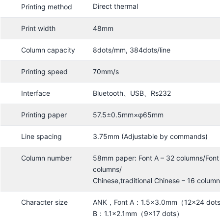
Direct thermal
Printing method
Print width
48mm
Column capacity
8dots/mm, 384dots/line
Printing speed
70mm/s
Interface
Bluetooth、USB、Rs232
Printing paper
57.5±0.5mm×φ65mm
Line spacing
3.75mm (Adjustable by commands)
Column number
58mm paper: Font A – 32 columns/Font
columns/
Chinese,traditional Chinese – 16 colum
Character size
ANK，Font A：1.5×3.0mm（12×24 dots
B：1.1×2.1mm（9×17 dots）