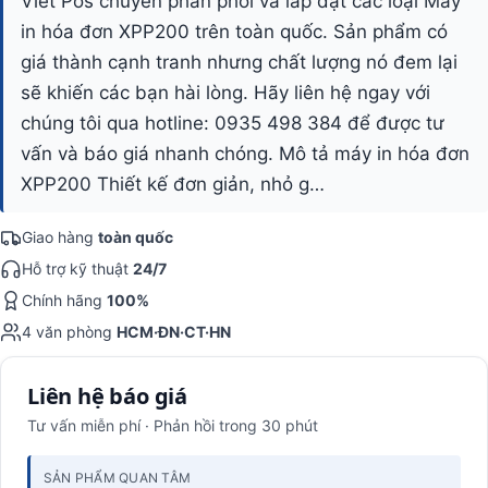
Viet Pos chuyên phân phối và lắp đặt các loại Máy
in hóa đơn XPP200 trên toàn quốc. Sản phẩm có
giá thành cạnh tranh nhưng chất lượng nó đem lại
sẽ khiến các bạn hài lòng. Hãy liên hệ ngay với
chúng tôi qua hotline: 0935 498 384 để được tư
vấn và báo giá nhanh chóng. Mô tả máy in hóa đơn
XPP200 Thiết kế đơn giản, nhỏ g…
Giao hàng
toàn quốc
Hỗ trợ kỹ thuật
24/7
Chính hãng
100%
4 văn phòng
HCM·ĐN·CT·HN
Liên hệ báo giá
Tư vấn miễn phí · Phản hồi trong 30 phút
SẢN PHẨM QUAN TÂM