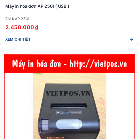
Máy in hóa đơn AP 250I ( USB )
SKU: AP 250I
2.450.000 ₫
XEM CHI TIẾT