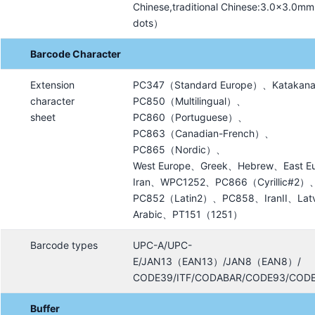
Chinese,traditional Chinese:3.0×3.0
dots）
Barcode Character
Extension
PC347（Standard Europe）、Katakan
character
PC850（Multilingual）、
sheet
PC860（Portuguese）、
PC863（Canadian-French）、
PC865（Nordic）、
West Europe、Greek、Hebrew、East E
Iran、WPC1252、PC866（Cyrillic#2）
PC852（Latin2）、PC858、IranII、Lat
Arabic、PT151（1251）
Barcode types
UPC-A/UPC-
E/JAN13（EAN13）/JAN8（EAN8）/
CODE39/ITF/CODABAR/CODE93/COD
Buffer