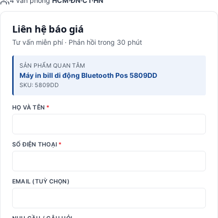
4 văn phòng
HCM·ĐN·CT·HN
Liên hệ báo giá
Tư vấn miễn phí · Phản hồi trong 30 phút
SẢN PHẨM QUAN TÂM
Máy in bill di động Bluetooth Pos 5809DD
SKU: 5809DD
HỌ VÀ TÊN
*
SỐ ĐIỆN THOẠI
*
EMAIL (TUỲ CHỌN)