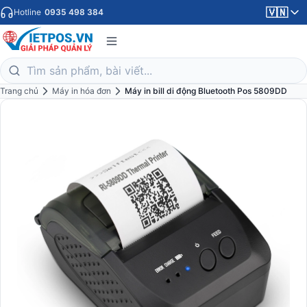
🇻🇳
Hotline
0935 498 384
Trang chủ
Máy in hóa đơn
Máy in bill di động Bluetooth Pos 5809DD