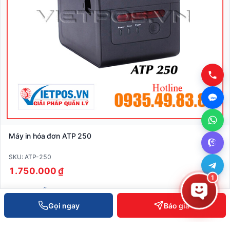
Máy in hóa đơn ATP 250
SKU: ATP-250
1.750.000 ₫
1
XEM CHI TIẾT
Gọi ngay
Báo giá