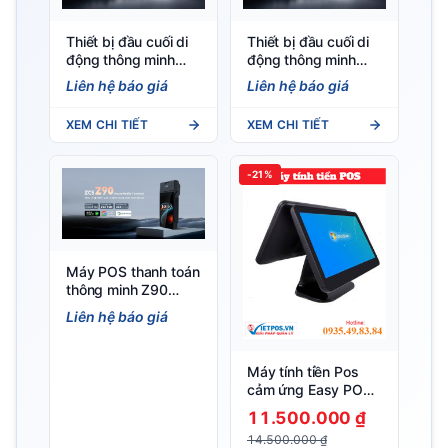
Thiết bị đầu cuối di
Thiết bị đầu cuối di
động thông minh
động thông minh
Z92S (ODM) - Máy
Z92F (ODM) - Máy
Liên hệ báo giá
Liên hệ báo giá
POS Android 14.0
POS Android 13 có
tích hợp máy in —
máy in — Việt POS
XEM CHI TIẾT
XEM CHI TIẾT
Việt POS
-21%
Máy POS thanh toán
thông minh Z90
Android 4G — Việt
Liên hệ báo giá
POS
Máy tính tiền Pos
cảm ứng Easy POS
J4125 Dual
11.500.000 ₫
14.500.000 ₫