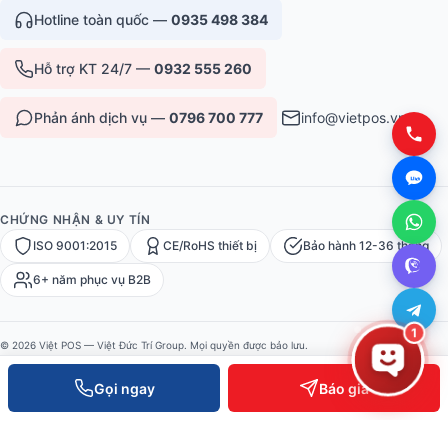
Hotline toàn quốc —
0935 498 384
Hỗ trợ KT 24/7 —
0932 555 260
Phản ánh dịch vụ —
0796 700 777
info@vietpos.vn
CHỨNG NHẬN & UY TÍN
ISO 9001:2015
CE/RoHS thiết bị
Bảo hành 12-36 tháng
6+ năm phục vụ B2B
1
© 2026 Việt POS — Việt Đức Trí Group. Mọi quyền được bảo lưu.
Bảo mật
·
Điều khoản
·
Sitemap
Gọi ngay
Báo giá