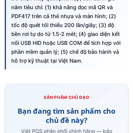
năm tiêu chí: (1) khả năng đọc mã QR và
PDF417 trên cả thẻ nhựa và màn hình; (2)
tốc độ quét tối thiểu 200 lần/giây; (3) độ
bền rơi tự do từ 1.5-2 mét; (4) giao diện kết
nối USB HID hoặc USB COM để tích hợp với
phần mềm quản lý; (5) chế độ bảo hành và
hỗ trợ kỹ thuật tại Việt Nam.
SẢN PHẨM CHỦ ĐẠO
Bạn đang tìm sản phẩm cho
chủ đề này?
Việt POS phân phối chính hãng — bảo