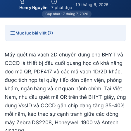
·
·
19 tháng 6, 2026
·
Henry Nguyễn
7 phút đọc
Cập nhật 17 tháng 7, 2026
Mục lục bài viết (7)
Máy quét mã vạch 2D chuyên dụng cho BHYT và
CCCD là thiết bị đầu cuối quang học có khả năng
đọc mã QR, PDF417 và các mã vạch 1D/2D khác,
được tích hợp tại quầy tiếp đón bệnh viện, phòng
khám, ngân hàng và cơ quan hành chính. Tại Việt
Nam, nhu cầu quét mã QR trên thẻ BHYT giấy, ứng
dụng VssID và CCCD gắn chip đang tăng 35-40%
mỗi năm, kéo theo sự cạnh tranh giữa các dòng
máy Zebra DS2208, Honeywell 1900 và Antech
AS2200.