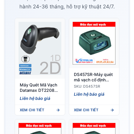
hành 24-36 tháng, hỗ trợ kỹ thuật 24/7.
DS457SR-Máy quét
mã vạch cố định
Máy Quét Mã Vạch
Zebra
SKU: DS457SR
Datamax DT2208W
Liên hệ báo giá
– Máy Quét 2D Giá
Liên hệ báo giá
Rẻ, Đa Năng Cho
Mọi Mô Hình Bán Lẻ
XEM CHI TIẾT
XEM CHI TIẾT