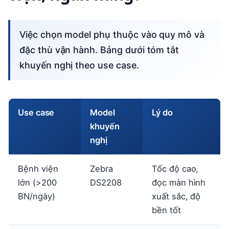
Việc chọn model phụ thuộc vào quy mô và
đặc thù vận hành. Bảng dưới tóm tắt
khuyến nghị theo use case.
Use case
Model
Lý do
khuyến
nghị
Bệnh viện
Zebra
Tốc độ cao,
lớn (>200
DS2208
đọc màn hình
BN/ngày)
xuất sắc, độ
bền tốt