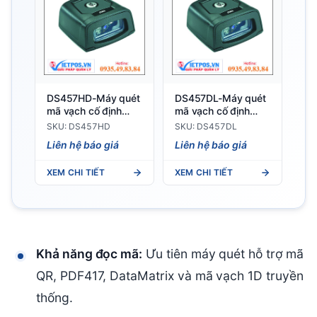
DS457HD-Máy quét
DS457DL-Máy quét
mã vạch cố định
mã vạch cố định
Zebra
Zebra
SKU: DS457HD
SKU: DS457DL
Liên hệ báo giá
Liên hệ báo giá
XEM CHI TIẾT
XEM CHI TIẾT
Khả năng đọc mã:
Ưu tiên máy quét hỗ trợ mã
QR, PDF417, DataMatrix và mã vạch 1D truyền
thống.