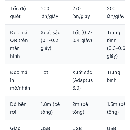
Tốc độ
500
270
200
quét
lần/giây
lần/giây
lần/giây
Đọc mã
Xuất sắc
Tốt (0.2-
Trung
QR trên
(0.1-0.2
0.4 giây)
bình
màn
giây)
(0.3-0.6
hình
giây)
Đọc mã
Tốt
Xuất sắc
Trung
in
(Adaptus
bình
mờ/nhăn
6.0)
Độ bền
1.8m (bê
2m (bê
1.5m (bê
rơi
tông)
tông)
tông)
Giao
USB
USB
USB