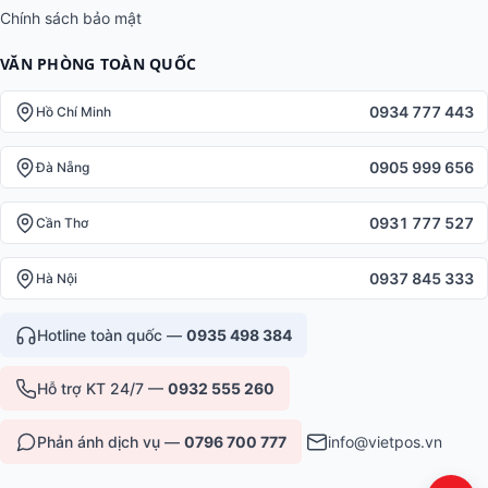
Chính sách bảo mật
VĂN PHÒNG TOÀN QUỐC
0934 777 443
Hồ Chí Minh
0905 999 656
Đà Nẵng
0931 777 527
Cần Thơ
0937 845 333
Hà Nội
Hotline toàn quốc —
0935 498 384
Hỗ trợ KT 24/7 —
0932 555 260
Phản ánh dịch vụ —
0796 700 777
info@vietpos.vn