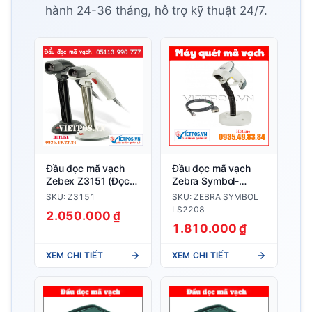
hành 24-36 tháng, hỗ trợ kỹ thuật 24/7.
Đầu đọc mã vạch
Đầu đọc mã vạch
Zebex Z3151 (Đọc
Zebra Symbol-
được mã 2D PDF
LS2208
SKU: Z3151
SKU: ZEBRA SYMBOL
417)
LS2208
2.050.000 ₫
1.810.000 ₫
XEM CHI TIẾT
XEM CHI TIẾT