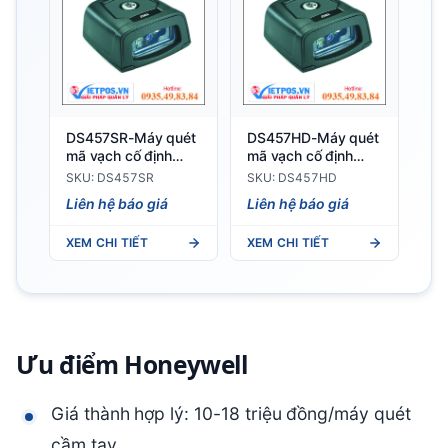
DS457SR-Máy quét
DS457HD-Máy quét
mã vạch cố định
mã vạch cố định
Zebra
Zebra
SKU: DS457SR
SKU: DS457HD
Liên hệ báo giá
Liên hệ báo giá
XEM CHI TIẾT
XEM CHI TIẾT
Ưu điểm Honeywell
Giá thành hợp lý: 10-18 triệu đồng/máy quét
cầm tay