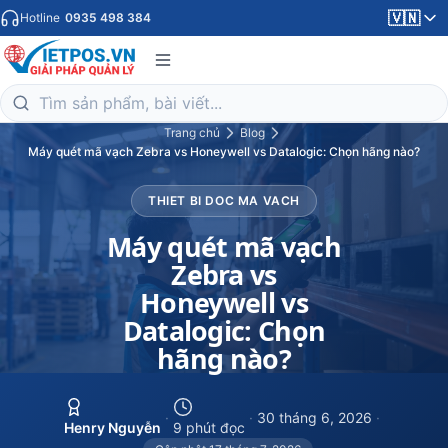
🇻🇳
Hotline
0935 498 384
Trang chủ
Blog
Máy quét mã vạch Zebra vs Honeywell vs Datalogic: Chọn hãng nào?
THIET BI DOC MA VACH
Máy quét mã vạch
Zebra vs
Honeywell vs
Datalogic: Chọn
hãng nào?
·
·
30 tháng 6, 2026
·
Henry Nguyễn
9 phút đọc