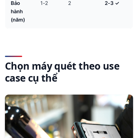
Bảo
1-2
2
2-3 ✓
hành
(năm)
Chọn máy quét theo use
case cụ thể