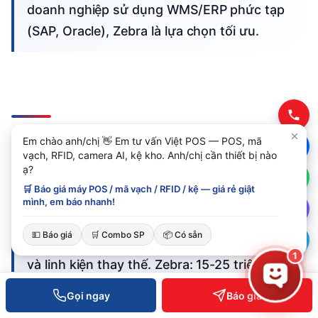
doanh nghiệp sử dụng WMS/ERP phức tạp
(SAP, Oracle), Zebra là lựa chọn tối ưu.
Giá thành so sánh: Chi phí
Em chào anh/chị 👋 Em tư vấn Việt POS — POS, mã
vạch, RFID, camera AI, kệ kho. Anh/chị cần thiết bị nào
sở hữu toàn bộ (TCO)
ạ?
🛒 Báo giá máy POS / mã vạch / RFID / kệ — giá rẻ giật
mình, em báo nhanh!
Chi phí sở hữu máy quét không chỉ là giá
💵 Báo giá
🛒 Combo SP
📦 Có sẵn
mua ban đầu mà còn bảo hành, sửa chữa,
1
và linh kiện thay thế. Zebra: 15-25 triệu
(mua) + 2-3 triệu/năm (bảo trì) = ~25-30
Gọi ngay
Báo giá
triệu/3 năm. Honeywell: 10-18 triệu + 1-2