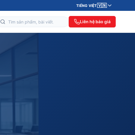
🇻🇳
TIẾNG VIỆT
Liên hệ báo giá