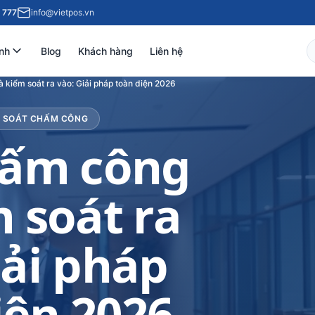
 777
info@vietpos.vn
nh
Blog
Khách hàng
Liên hệ
 kiểm soát ra vào: Giải pháp toàn diện 2026
ỂM SOÁT CHẤM CÔNG
hấm công
 soát ra
iải pháp
iện 2026