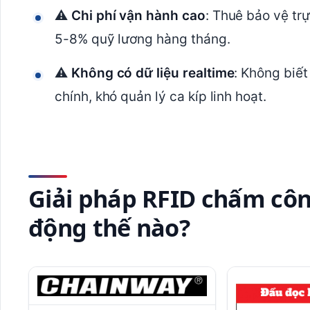
⚠️
Chi phí vận hành cao
: Thuê bảo vệ tr
5-8% quỹ lương hàng tháng.
⚠️
Không có dữ liệu realtime
: Không biết
chính, khó quản lý ca kíp linh hoạt.
Giải pháp RFID chấm côn
động thế nào?