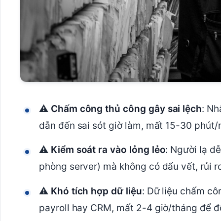
⚠️
Chấm công thủ công gây sai lệch
: Nh
dẫn đến sai sót giờ làm, mất 15-30 phút
⚠️
Kiểm soát ra vào lỏng lẻo
: Người lạ d
phòng server) mà không có dấu vết, rủi ro
⚠️
Khó tích hợp dữ liệu
: Dữ liệu chấm cô
payroll hay CRM, mất 2-4 giờ/tháng để đố