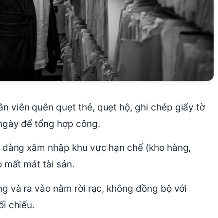
ân viên quên quẹt thẻ, quẹt hộ, ghi chép giấy tờ
/ngày để tổng hợp công.
ễ dàng xâm nhập khu vực hạn chế (kho hàng,
 mất mát tài sản.
ng và ra vào nằm rời rạc, không đồng bộ với
i chiếu.