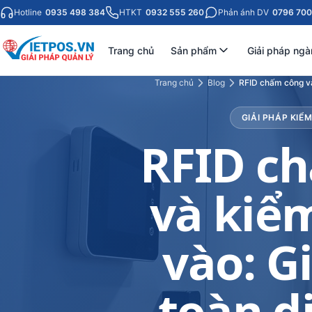
Hotline
0935 498 384
HTKT
0932 555 260
Phản ánh DV
0796 700
Trang chủ
Sản phẩm
Giải pháp ngà
Trang chủ
Blog
RFID chấm công và
GIẢI PHÁP KI
RFID c
và kiểm
vào: G
toàn d