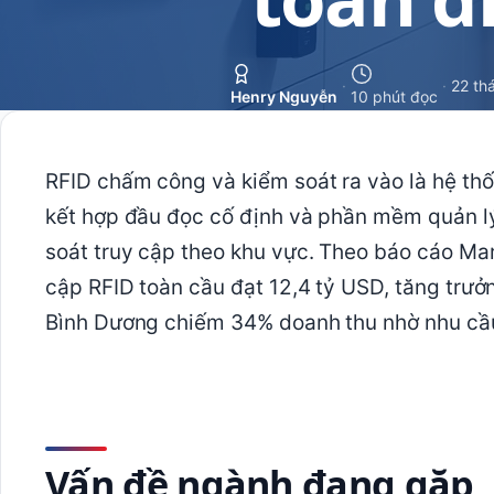
·
·
22 th
Henry Nguyễn
10 phút đọc
RFID chấm công và kiểm soát ra vào là hệ th
kết hợp đầu đọc cố định và phần mềm quản lý 
soát truy cập theo khu vực. Theo báo cáo Ma
cập RFID toàn cầu đạt 12,4 tỷ USD, tăng trưở
Bình Dương chiếm 34% doanh thu nhờ nhu cầu
Vấn đề ngành đang gặp