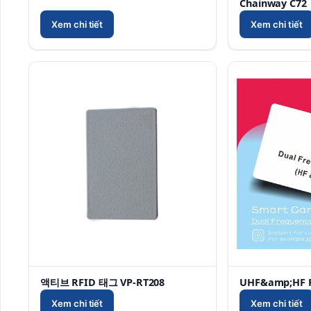
Chainway C72
Xem chi tiết
Xem chi tiết
액티브 RFID 태그 VP-RT208
UHF&amp;HF R
Xem chi tiết
Xem chi tiết