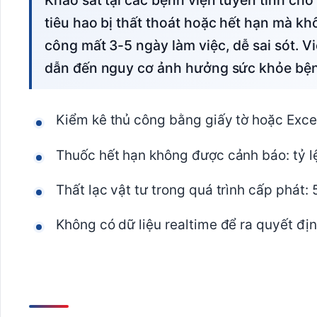
Khảo sát tại các bệnh viện tuyến tỉnh cho thấy, trung bình mỗi tháng có 8-12% vật tư
tiêu hao bị thất thoát hoặc hết hạn mà kh
công mất 3-5 ngày làm việc, dễ sai sót. V
dẫn đến nguy cơ ảnh hưởng sức khỏe bệ
Kiểm kê thủ công bằng giấy tờ hoặc Excel
Thuốc hết hạn không được cảnh báo: tỷ lệ 
Thất lạc vật tư trong quá trình cấp phát:
Không có dữ liệu realtime để ra quyết định