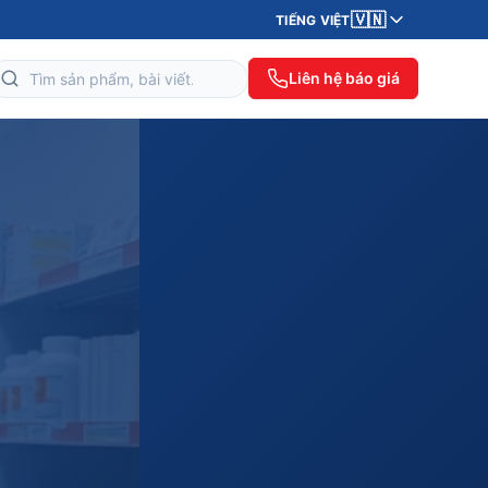
🇻🇳
TIẾNG VIỆT
Liên hệ báo giá