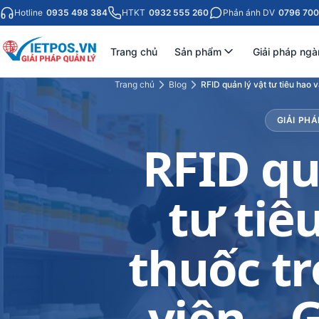
Hotline
0935 498 384
HTKT
0932 555 260
Phản ánh DV
0796 700
Trang chủ
Sản phẩm
Giải pháp ngà
Trang chủ
Blog
RFID quản lý vật tư tiêu hao 
GIẢI PHÁ
RFID qu
tư tiê
thuốc t
viện – 