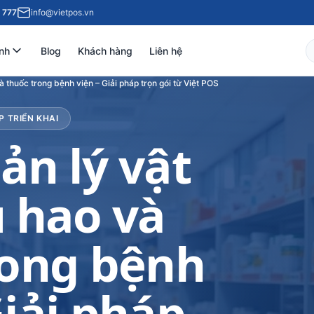
 777
info@vietpos.vn
nh
Blog
Khách hàng
Liên hệ
và thuốc trong bệnh viện – Giải pháp trọn gói từ Việt POS
P TRIỂN KHAI
ản lý vật
u hao và
rong bệnh
Giải pháp