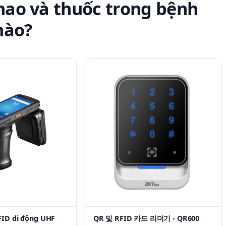
 hao và thuốc trong bệnh
nào?
FID di động UHF
QR 및 RFID 카드 리더기 - QR600