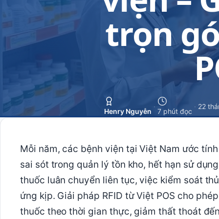
trọn gó
P
·
·
22 thá
Henry Nguyễn
7 phút đọc
Mỗi năm, các bệnh viện tại Việt Nam ước tính 
sai sót trong quản lý tồn kho, hết hạn sử dụng
thuốc luân chuyển liên tục, việc kiểm soát 
ứng kịp. Giải pháp RFID từ Việt POS cho phép
thuốc theo thời gian thực, giảm thất thoát đ