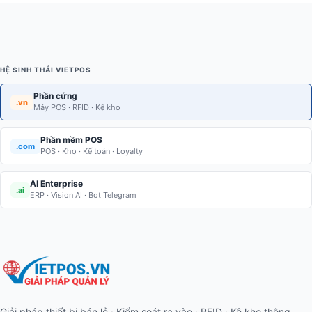
HỆ SINH THÁI VIETPOS
Phần cứng
.vn
Máy POS · RFID · Kệ kho
Phần mềm POS
.com
POS · Kho · Kế toán · Loyalty
AI Enterprise
.ai
ERP · Vision AI · Bot Telegram
Giải pháp thiết bị bán lẻ · Kiểm soát ra vào · RFID · Kệ kho thông