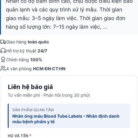
Nhãn có độ bám dính cao, chịu được điều kiện bảo
quản lạnh và các quy trình xử lý mẫu. Thời gian
giao mẫu: 3–5 ngày làm việc. Thời gian giao đơn
hàng số lượng lớn: 7–15 ngày làm việc, …
Giao hàng
toàn quốc
Hỗ trợ kỹ thuật
24/7
Chính hãng
100%
4 văn phòng
HCM·ĐN·CT·HN
Liên hệ báo giá
Tư vấn miễn phí · Phản hồi trong 30 phút
SẢN PHẨM QUAN TÂM
Nhãn ống máu Blood Tube Labels – Nhãn định danh
mẫu bệnh phẩm y tế
HỌ VÀ TÊN
*