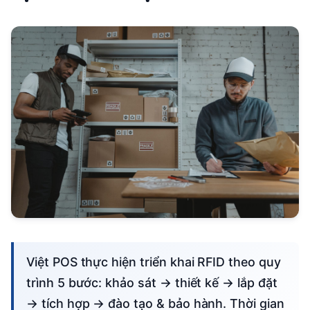
Việt POS thực hiện triển khai RFID theo quy
trình 5 bước: khảo sát → thiết kế → lắp đặt
→ tích hợp → đào tạo & bảo hành. Thời gian