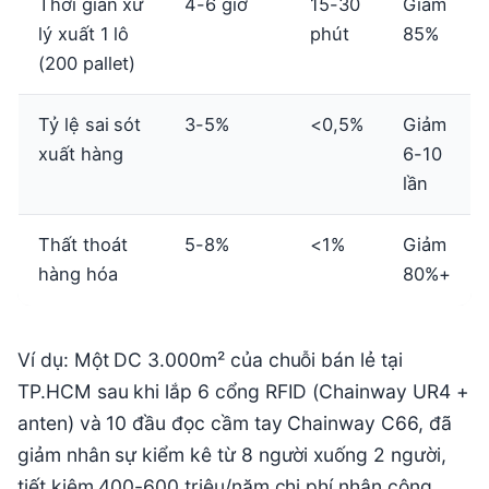
Thời gian xử
4-6 giờ
15-30
Giảm
lý xuất 1 lô
phút
85%
(200 pallet)
Tỷ lệ sai sót
3-5%
<0,5%
Giảm
xuất hàng
6-10
lần
Thất thoát
5-8%
<1%
Giảm
hàng hóa
80%+
Ví dụ: Một DC 3.000m² của chuỗi bán lẻ tại
TP.HCM sau khi lắp 6 cổng RFID (Chainway UR4 +
anten) và 10 đầu đọc cầm tay Chainway C66, đã
giảm nhân sự kiểm kê từ 8 người xuống 2 người,
tiết kiệm 400-600 triệu/năm chi phí nhân công.