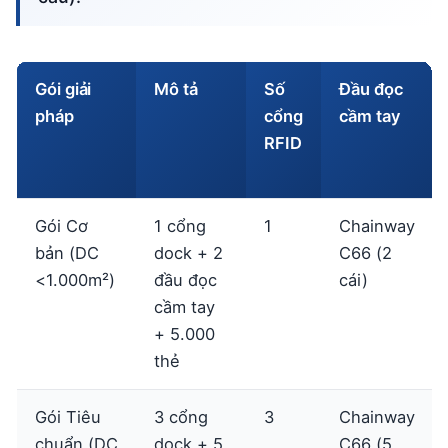
Gói giải
Mô tả
Số
Đầu đọc
pháp
cổng
cầm tay
RFID
Gói Cơ
1 cổng
1
Chainway
bản (DC
dock + 2
C66 (2
<1.000m²)
đầu đọc
cái)
cầm tay
+ 5.000
thẻ
Gói Tiêu
3 cổng
3
Chainway
chuẩn (DC
dock + 5
C66 (5