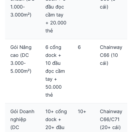
1.000-
đầu đọc
cái)
3.000m²)
cầm tay
+ 20.000
thẻ
Gói Nâng
6 cổng
6
Chainway
cao (DC
dock +
C66 (10
3.000-
10 đầu
cái)
5.000m²)
đọc cầm
tay +
50.000
thẻ
Gói Doanh
10+ cổng
10+
Chainway
nghiệp
dock +
C66/C71
(DC
20+ đầu
(20+ cái)