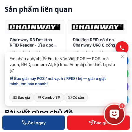
Sản phẩm liên quan
Chainway R3 Desktop
Đầu đọc RFID cố định
RFID Reader - Đầu đọc
Chainway UR8 8 cổng
UHF chuyên dụng cho
Liên hệ báo giá
Liên hệ báo giá
bàn làm việc
Em chào anh/chị 👋 Em tư vấn Việt POS — POS, mã
vạch, RFID, camera AI, kệ kho. Anh/chị cần thiết bị nào
XEM CHI TIẾT
XEM CHI TIẾT
ạ?
🛒 Báo giá máy POS / mã vạch / RFID / kệ — giá rẻ giật
mình, em báo nhanh!
💵 Báo giá
🛒 Combo SP
📦 Có sẵn
TIẾP TỤC ĐỌC
1
Bài viết cùng chủ đề
Gọi ngay
Báo giá
Kệ V lỗ tại Đà Nẵng — lắp đặt, tư