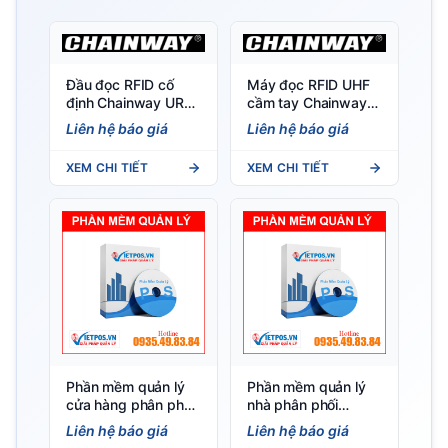
Đầu đọc RFID cố
Máy đọc RFID UHF
định Chainway UR4
cầm tay Chainway
4 cổng, chip Impinj E
C66 (Android 11/13)
Liên hệ báo giá
Liên hệ báo giá
Series
- Tích hợp RFID, nhẹ
297g, IP65
XEM CHI TIẾT
XEM CHI TIẾT
Phần mềm quản lý
Phần mềm quản lý
cửa hàng phân phối
nhà phân phối
gas Việt POS — Đơn
VietPOS — Đơn sỉ,
Liên hệ báo giá
Liên hệ báo giá
giao gas, công nợ
công nợ, tuyến bán