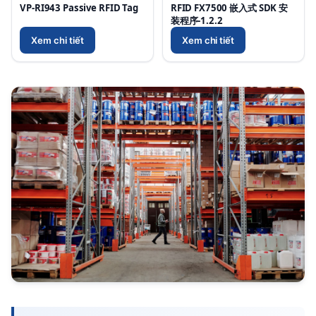
VP-RI943 Passive RFID Tag
RFID FX7500 嵌入式 SDK 安
装程序-1.2.2
Xem chi tiết
Xem chi tiết