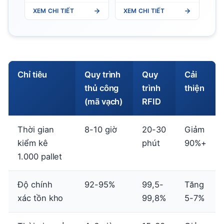
đại lý, tuyến bán
hàng
XEM CHI TIẾT
XEM CHI TIẾT
hàng
Chỉ tiêu
Quy trình
Quy
Cải
thủ công
trình
thiện
(mã vạch)
RFID
Thời gian
8-10 giờ
20-30
Giảm
kiểm kê
phút
90%+
1.000 pallet
Độ chính
92-95%
99,5-
Tăng
xác tồn kho
99,8%
5-7%